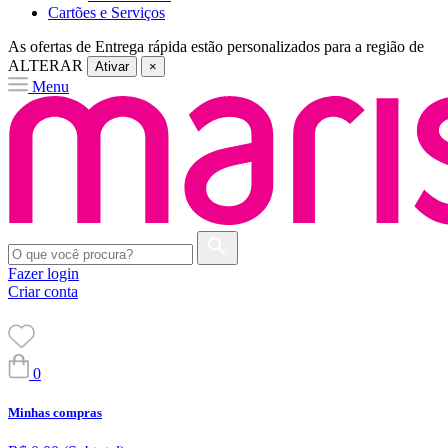
Cartões e Serviços
As ofertas de
Entrega rápida
estão personalizados para a região de
ALTERAR
Ativar
×
Menu
Fazer login
Criar conta
0
Minhas compras