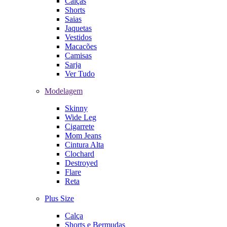
Calças
Shorts
Saias
Jaquetas
Vestidos
Macacões
Camisas
Sarja
Ver Tudo
Modelagem
Skinny
Wide Leg
Cigarrete
Mom Jeans
Cintura Alta
Clochard
Destroyed
Flare
Reta
Plus Size
Calça
Shorts e Bermudas