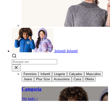
Infantil
Infantil
Feminino
Infantil
Lingerie
Calçados
Masculino
Jeans
Plus Size
Acessórios
Casa
Oferta
Categoria
Ver tudo >