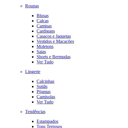
Roupas
Blusas
Calças
Camisas
Cardigans
Casacos e Jaquetas
Vestidos e Macacões
Moletons
Saias
Shorts e Bermudas
Ver Tudo
Lingerie
Calcinhas
Sutiãs
Pijamas
Camisolas
Ver Tudo
Tendências
Estampados
Tons Terrosos