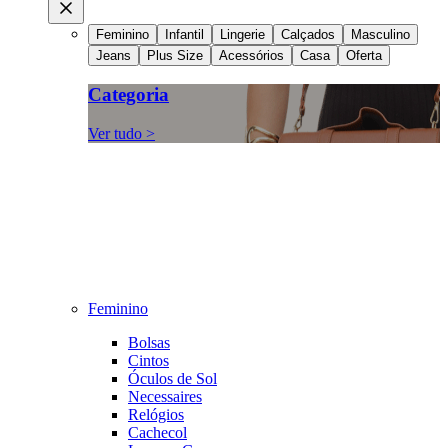
Feminino
Infantil
Lingerie
Calçados
Masculino
Jeans
Plus Size
Acessórios
Casa
Oferta
Categoria
Ver tudo >
Feminino
Bolsas
Cintos
Óculos de Sol
Necessaires
Relógios
Cachecol