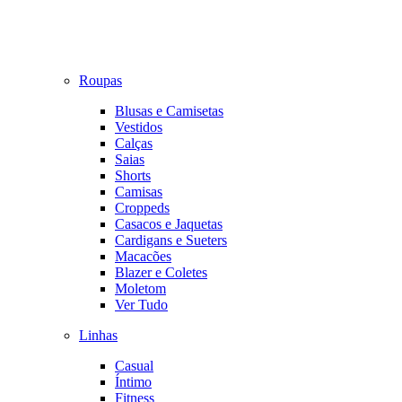
Roupas
Blusas e Camisetas
Vestidos
Calças
Saias
Shorts
Camisas
Croppeds
Casacos e Jaquetas
Cardigans e Sueters
Macacões
Blazer e Coletes
Moletom
Ver Tudo
Linhas
Casual
Íntimo
Fitness