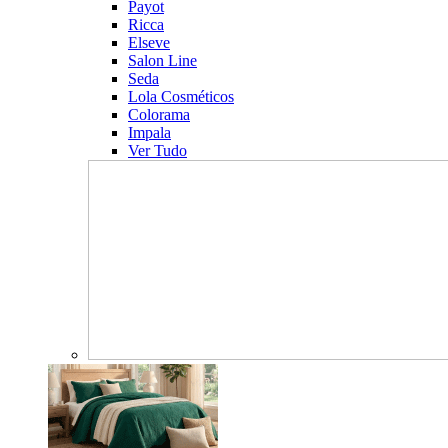
Payot
Ricca
Elseve
Salon Line
Seda
Lola Cosméticos
Colorama
Impala
Ver Tudo