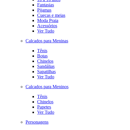
Fantasias
Pijamas
Cuecas e meias
Moda Praia
Acessórios
Ver Tudo
Calçados para Meninas
Tênis
Botas
Chinelos
Sandálias
Sapatilhas
Ver Tudo
Calçados para Meninos
Tênis
Chinelos
Papetes
Ver Tudo
Personagens