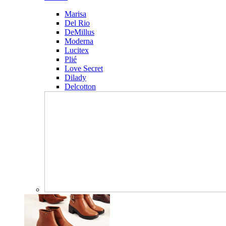
Marisa
Del Rio
DeMillus
Moderna
Lucitex
Plié
Love Secret
Dilady
Delcotton