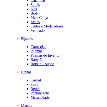
Calcinhas
Sutiãs
Kits
Body
Meia Calça
Meias
Cintas e Modeladores
Ver Tudo
Pijamas
Camisolas
Pijamas
Pijamas de Inverno
Baby Doll
Robe e Roupão
Linhas
Casual
Sexy
Renda
Personagens
Maternidade
Marcas