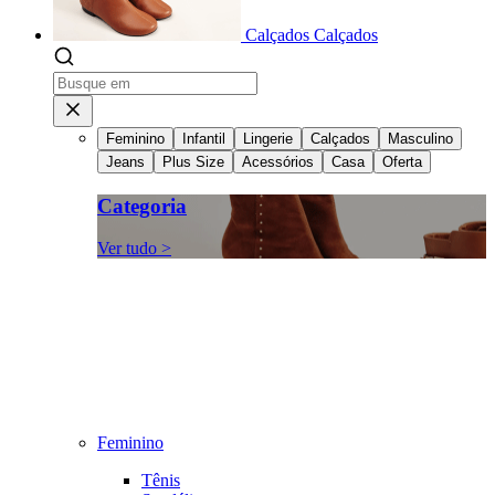
Calçados
Calçados
Feminino
Infantil
Lingerie
Calçados
Masculino
Jeans
Plus Size
Acessórios
Casa
Oferta
Categoria
Ver tudo >
Feminino
Tênis