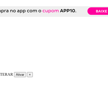
LTERAR
Ativar
×