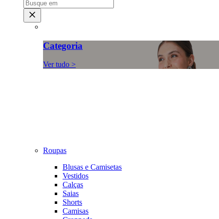
Categoria
Ver tudo >
Roupas
Blusas e Camisetas
Vestidos
Calças
Saias
Shorts
Camisas