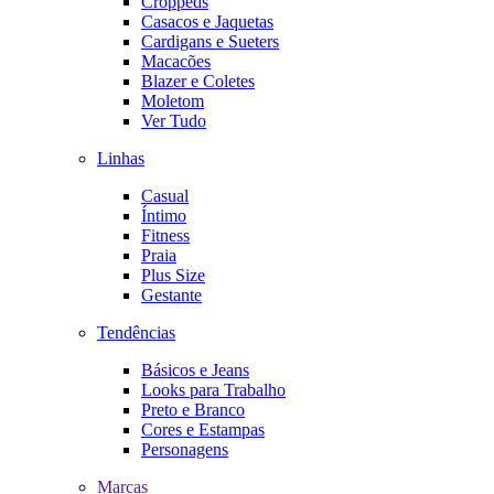
Croppeds
Casacos e Jaquetas
Cardigans e Sueters
Macacões
Blazer e Coletes
Moletom
Ver Tudo
Linhas
Casual
Íntimo
Fitness
Praia
Plus Size
Gestante
Tendências
Básicos e Jeans
Looks para Trabalho
Preto e Branco
Cores e Estampas
Personagens
Marcas