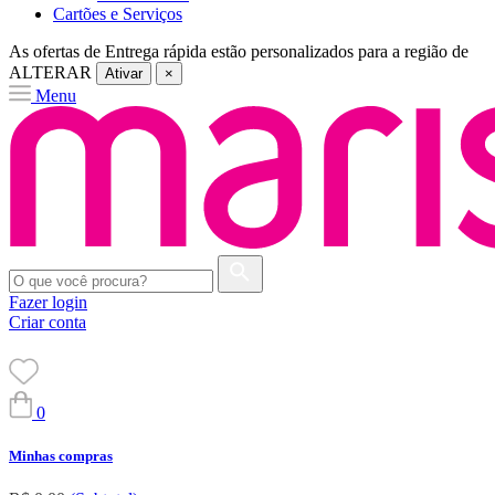
Cartões e Serviços
As ofertas de
Entrega rápida
estão personalizados para a região de
ALTERAR
Ativar
×
Menu
Fazer login
Criar conta
0
Minhas compras