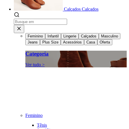
Calçados
Calçados
Feminino
Infantil
Lingerie
Calçados
Masculino
Jeans
Plus Size
Acessórios
Casa
Oferta
Categoria
Ver tudo >
Feminino
Tênis