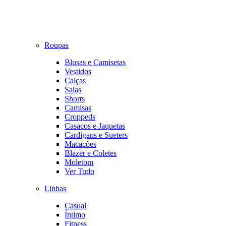
Roupas
Blusas e Camisetas
Vestidos
Calças
Saias
Shorts
Camisas
Croppeds
Casacos e Jaquetas
Cardigans e Sueters
Macacões
Blazer e Coletes
Moletom
Ver Tudo
Linhas
Casual
Íntimo
Fitness