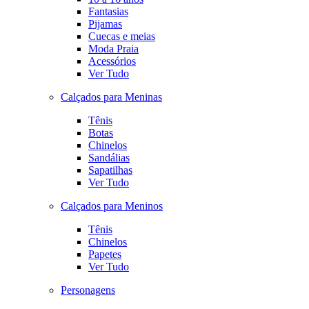
Fantasias
Pijamas
Cuecas e meias
Moda Praia
Acessórios
Ver Tudo
Calçados para Meninas
Tênis
Botas
Chinelos
Sandálias
Sapatilhas
Ver Tudo
Calçados para Meninos
Tênis
Chinelos
Papetes
Ver Tudo
Personagens