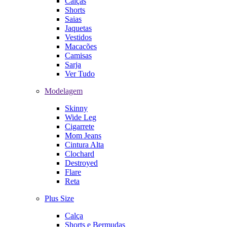
Calças
Shorts
Saias
Jaquetas
Vestidos
Macacões
Camisas
Sarja
Ver Tudo
Modelagem
Skinny
Wide Leg
Cigarrete
Mom Jeans
Cintura Alta
Clochard
Destroyed
Flare
Reta
Plus Size
Calça
Shorts e Bermudas