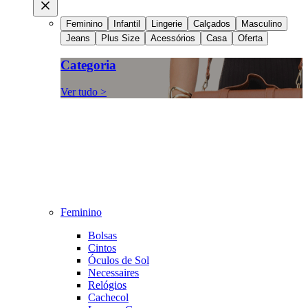
Feminino
Infantil
Lingerie
Calçados
Masculino
Jeans
Plus Size
Acessórios
Casa
Oferta
Categoria
Ver tudo >
Feminino
Bolsas
Cintos
Óculos de Sol
Necessaires
Relógios
Cachecol