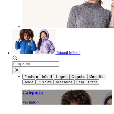
Infantil
Infantil
Feminino
Infantil
Lingerie
Calçados
Masculino
Jeans
Plus Size
Acessórios
Casa
Oferta
Categoria
Ver tudo >