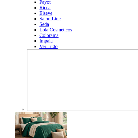
Payot
Ricca
Elseve
Salon Line
Seda
Lola Cosméticos
Colorama
Impala
Ver Tudo