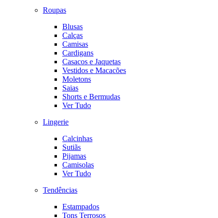
Roupas
Blusas
Calças
Camisas
Cardigans
Casacos e Jaquetas
Vestidos e Macacões
Moletons
Saias
Shorts e Bermudas
Ver Tudo
Lingerie
Calcinhas
Sutiãs
Pijamas
Camisolas
Ver Tudo
Tendências
Estampados
Tons Terrosos