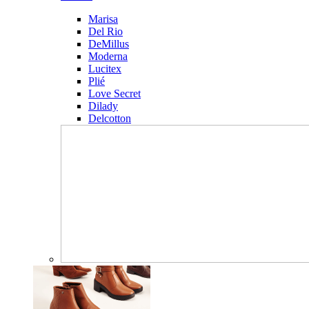
Marisa
Del Rio
DeMillus
Moderna
Lucitex
Plié
Love Secret
Dilady
Delcotton