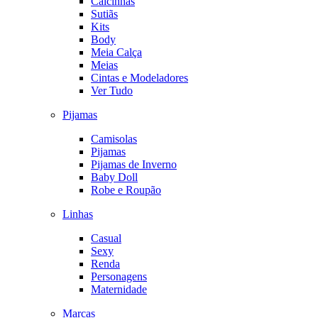
Calcinhas
Sutiãs
Kits
Body
Meia Calça
Meias
Cintas e Modeladores
Ver Tudo
Pijamas
Camisolas
Pijamas
Pijamas de Inverno
Baby Doll
Robe e Roupão
Linhas
Casual
Sexy
Renda
Personagens
Maternidade
Marcas