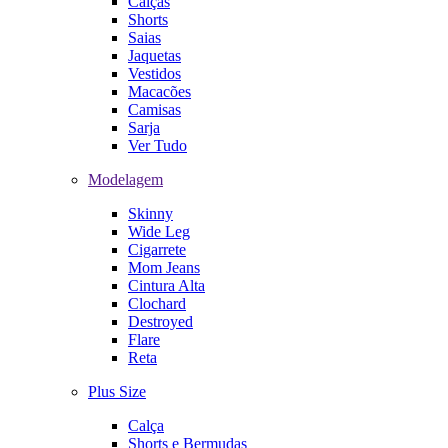
Calças
Shorts
Saias
Jaquetas
Vestidos
Macacões
Camisas
Sarja
Ver Tudo
Modelagem
Skinny
Wide Leg
Cigarrete
Mom Jeans
Cintura Alta
Clochard
Destroyed
Flare
Reta
Plus Size
Calça
Shorts e Bermudas