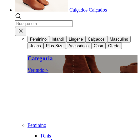
Calçados
Calçados
Feminino
Infantil
Lingerie
Calçados
Masculino
Jeans
Plus Size
Acessórios
Casa
Oferta
Categoria
Ver tudo >
Feminino
Tênis