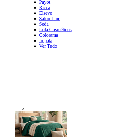
Payot
Ricca
Elseve
Salon Line
Seda
Lola Cosméticos
Colorama
Impala
Ver Tudo