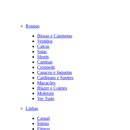
Roupas
Blusas e Camisetas
Vestidos
Calças
Saias
Shorts
Camisas
Croppeds
Casacos e Jaquetas
Cardigans e Sueters
Macacões
Blazer e Coletes
Moletom
Ver Tudo
Linhas
Casual
Íntimo
Fitness