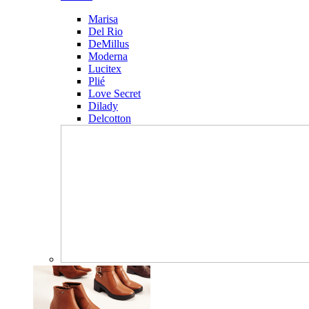
Marisa
Del Rio
DeMillus
Moderna
Lucitex
Plié
Love Secret
Dilady
Delcotton