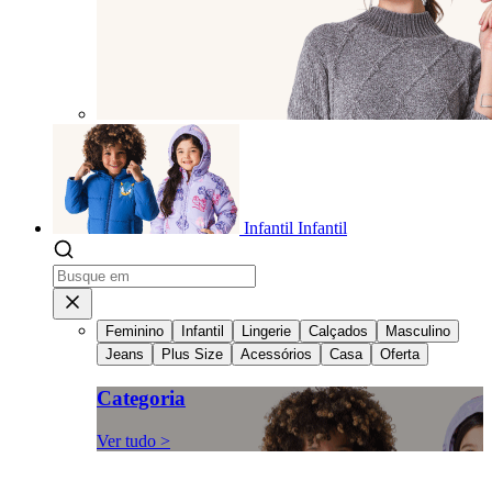
Infantil
Infantil
Feminino
Infantil
Lingerie
Calçados
Masculino
Jeans
Plus Size
Acessórios
Casa
Oferta
Categoria
Ver tudo >