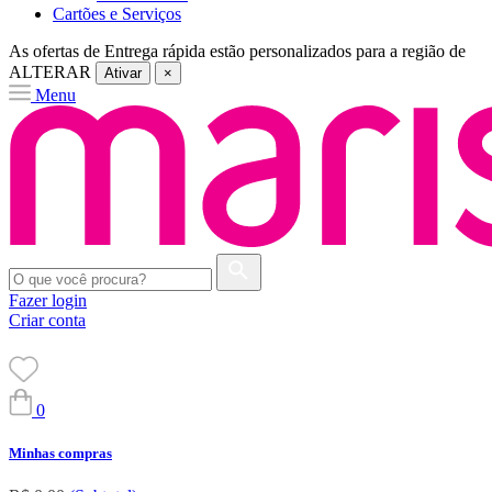
Cartões e Serviços
As ofertas de
Entrega rápida
estão personalizados para a região de
ALTERAR
Ativar
×
Menu
Fazer login
Criar conta
0
Minhas compras