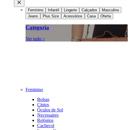
Feminino
Infantil
Lingerie
Calçados
Masculino
Jeans
Plus Size
Acessórios
Casa
Oferta
Categoria
Ver tudo >
Feminino
Bolsas
Cintos
Óculos de Sol
Necessaires
Relógios
Cachecol