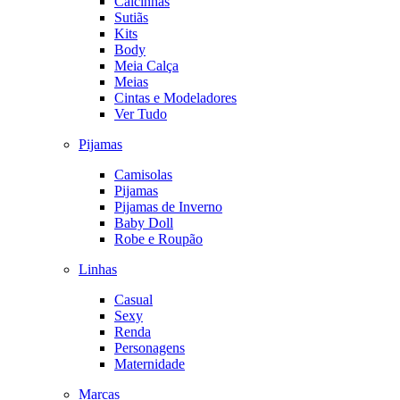
Calcinhas
Sutiãs
Kits
Body
Meia Calça
Meias
Cintas e Modeladores
Ver Tudo
Pijamas
Camisolas
Pijamas
Pijamas de Inverno
Baby Doll
Robe e Roupão
Linhas
Casual
Sexy
Renda
Personagens
Maternidade
Marcas