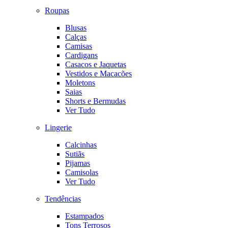
Roupas
Blusas
Calças
Camisas
Cardigans
Casacos e Jaquetas
Vestidos e Macacões
Moletons
Saias
Shorts e Bermudas
Ver Tudo
Lingerie
Calcinhas
Sutiãs
Pijamas
Camisolas
Ver Tudo
Tendências
Estampados
Tons Terrosos