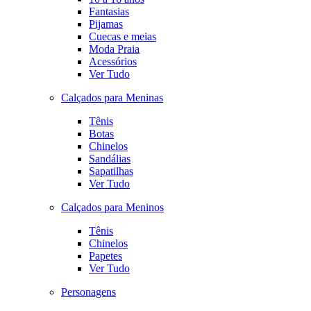
Fantasias
Pijamas
Cuecas e meias
Moda Praia
Acessórios
Ver Tudo
Calçados para Meninas
Tênis
Botas
Chinelos
Sandálias
Sapatilhas
Ver Tudo
Calçados para Meninos
Tênis
Chinelos
Papetes
Ver Tudo
Personagens