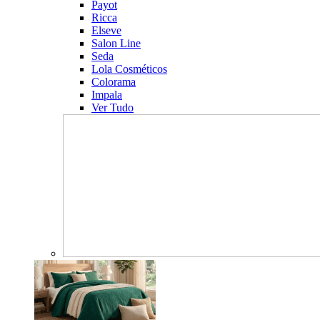
Payot
Ricca
Elseve
Salon Line
Seda
Lola Cosméticos
Colorama
Impala
Ver Tudo