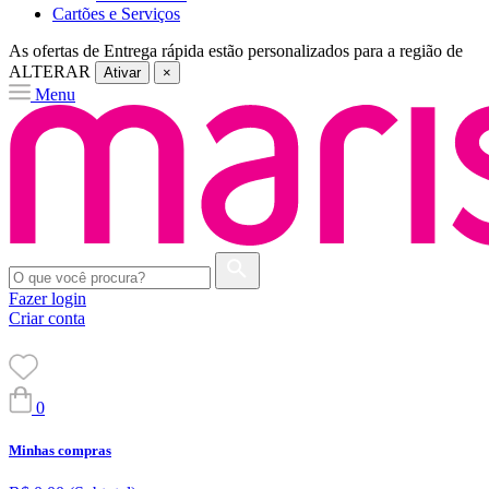
Cartões e Serviços
As ofertas de
Entrega rápida
estão personalizados para a região de
ALTERAR
Ativar
×
Menu
Fazer login
Criar conta
0
Minhas compras