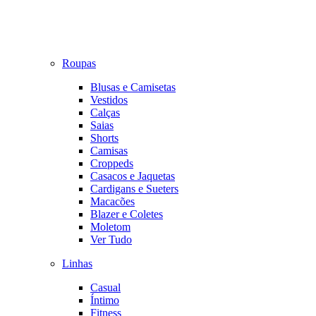
Roupas
Blusas e Camisetas
Vestidos
Calças
Saias
Shorts
Camisas
Croppeds
Casacos e Jaquetas
Cardigans e Sueters
Macacões
Blazer e Coletes
Moletom
Ver Tudo
Linhas
Casual
Íntimo
Fitness