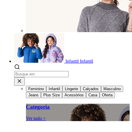
Infantil
Infantil
Feminino
Infantil
Lingerie
Calçados
Masculino
Jeans
Plus Size
Acessórios
Casa
Oferta
Categoria
Ver tudo >