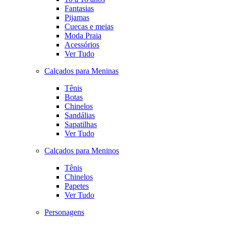
Fantasias
Pijamas
Cuecas e meias
Moda Praia
Acessórios
Ver Tudo
Calçados para Meninas
Tênis
Botas
Chinelos
Sandálias
Sapatilhas
Ver Tudo
Calçados para Meninos
Tênis
Chinelos
Papetes
Ver Tudo
Personagens