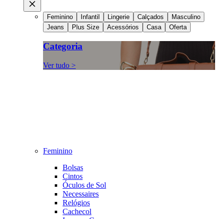
Feminino
Infantil
Lingerie
Calçados
Masculino
Jeans
Plus Size
Acessórios
Casa
Oferta
Categoria
Ver tudo >
Feminino
Bolsas
Cintos
Óculos de Sol
Necessaires
Relógios
Cachecol