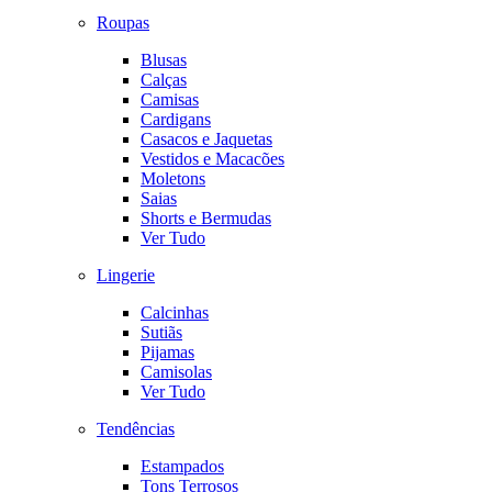
Roupas
Blusas
Calças
Camisas
Cardigans
Casacos e Jaquetas
Vestidos e Macacões
Moletons
Saias
Shorts e Bermudas
Ver Tudo
Lingerie
Calcinhas
Sutiãs
Pijamas
Camisolas
Ver Tudo
Tendências
Estampados
Tons Terrosos