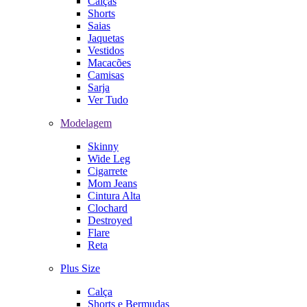
Calças
Shorts
Saias
Jaquetas
Vestidos
Macacões
Camisas
Sarja
Ver Tudo
Modelagem
Skinny
Wide Leg
Cigarrete
Mom Jeans
Cintura Alta
Clochard
Destroyed
Flare
Reta
Plus Size
Calça
Shorts e Bermudas