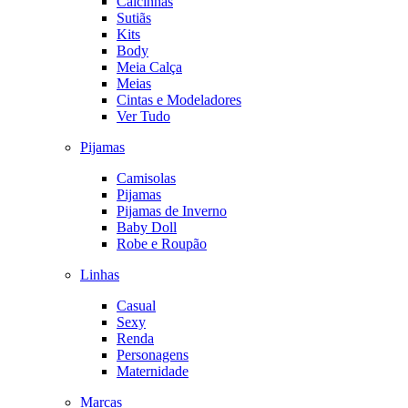
Calcinhas
Sutiãs
Kits
Body
Meia Calça
Meias
Cintas e Modeladores
Ver Tudo
Pijamas
Camisolas
Pijamas
Pijamas de Inverno
Baby Doll
Robe e Roupão
Linhas
Casual
Sexy
Renda
Personagens
Maternidade
Marcas