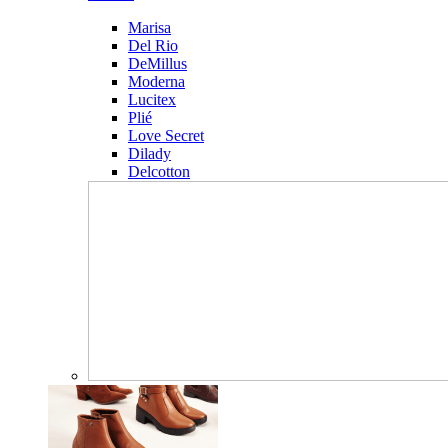
Marisa
Del Rio
DeMillus
Moderna
Lucitex
Plié
Love Secret
Dilady
Delcotton