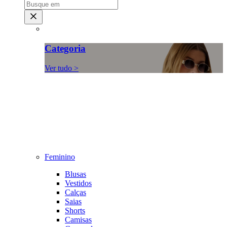
Categoria
Ver tudo >
Feminino
Blusas
Vestidos
Calças
Saias
Shorts
Camisas