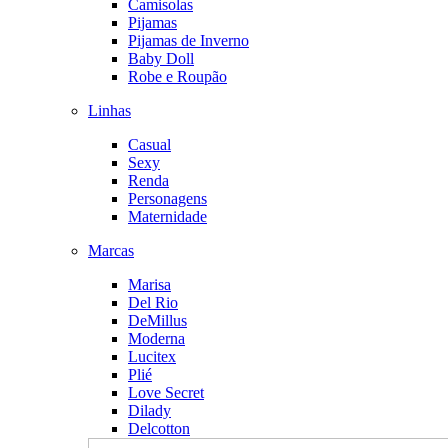
Camisolas
Pijamas
Pijamas de Inverno
Baby Doll
Robe e Roupão
Linhas
Casual
Sexy
Renda
Personagens
Maternidade
Marcas
Marisa
Del Rio
DeMillus
Moderna
Lucitex
Plié
Love Secret
Dilady
Delcotton