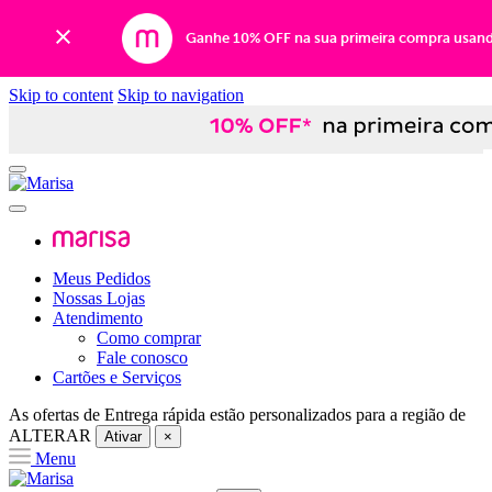
Ganhe 10% OFF na sua primeira compra usan
Skip to content
Skip to navigation
Meus Pedidos
Nossas Lojas
Atendimento
Como comprar
Fale conosco
Cartões e Serviços
As ofertas de
Entrega rápida
estão personalizados para a região de
ALTERAR
Ativar
×
Menu