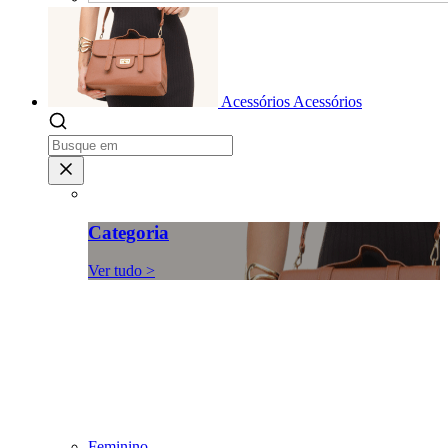
Acessórios
Acessórios
Categoria
Ver tudo >
Feminino