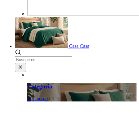
Casa
Casa
Categoria
Ver tudo >