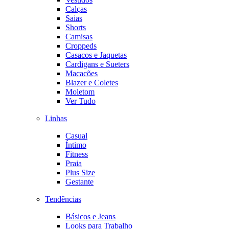
Calças
Saias
Shorts
Camisas
Croppeds
Casacos e Jaquetas
Cardigans e Sueters
Macacões
Blazer e Coletes
Moletom
Ver Tudo
Linhas
Casual
Íntimo
Fitness
Praia
Plus Size
Gestante
Tendências
Básicos e Jeans
Looks para Trabalho