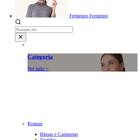
Feminino
Feminino
Categoria
Ver tudo >
Roupas
Blusas e Camisetas
Vestidos