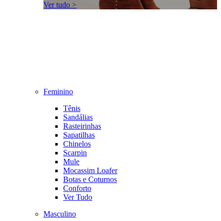
Ver tudo >
Feminino
Tênis
Sandálias
Rasteirinhas
Sapatilhas
Chinelos
Scarpin
Mule
Mocassim Loafer
Botas e Coturnos
Conforto
Ver Tudo
Masculino