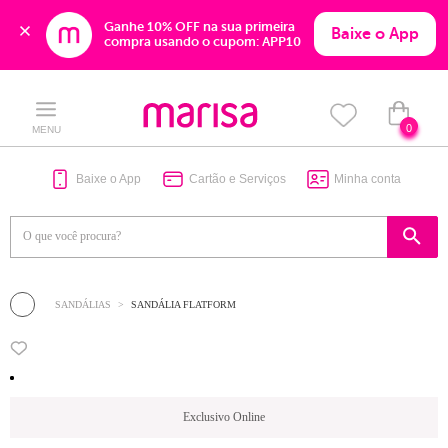
Ganhe 10% OFF na sua primeira 
Baixe o App
compra usando o cupom: APP10
Skip
Skip
to
to
content
navigation
0
MENU
Baixe o App
Cartão e Serviços
Minha conta
SANDÁLIAS
SANDÁLIA FLATFORM
Exclusivo Online