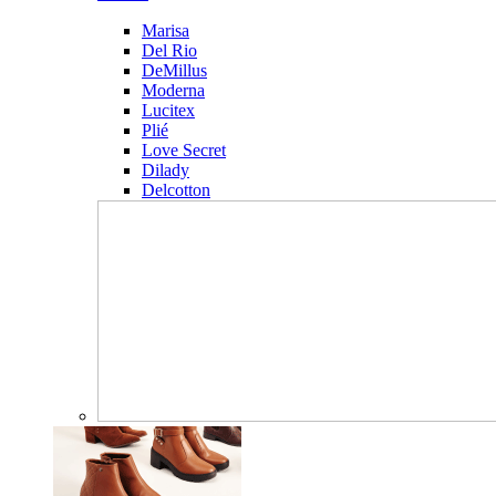
Marisa
Del Rio
DeMillus
Moderna
Lucitex
Plié
Love Secret
Dilady
Delcotton