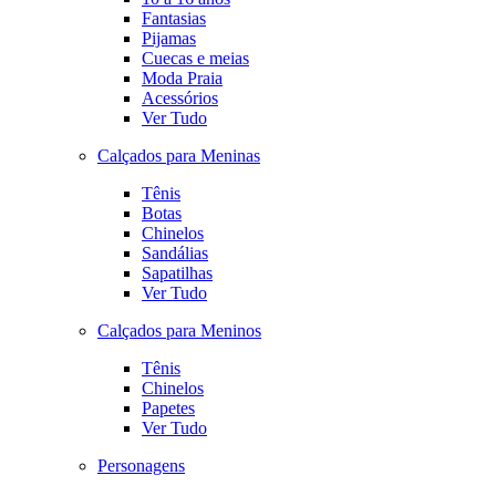
Fantasias
Pijamas
Cuecas e meias
Moda Praia
Acessórios
Ver Tudo
Calçados para Meninas
Tênis
Botas
Chinelos
Sandálias
Sapatilhas
Ver Tudo
Calçados para Meninos
Tênis
Chinelos
Papetes
Ver Tudo
Personagens