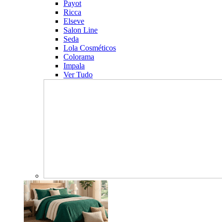
Payot
Ricca
Elseve
Salon Line
Seda
Lola Cosméticos
Colorama
Impala
Ver Tudo