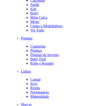
Calcinhas
Sutiãs
Kits
Body
Meia Calça
Meias
Cintas e Modeladores
Ver Tudo
Pijamas
Camisolas
Pijamas
Pijamas de Inverno
Baby Doll
Robe e Roupão
Linhas
Casual
Sexy
Renda
Personagens
Maternidade
Marcas