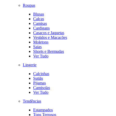
Roupas
Blusas
Calças
Camisas
Cardigans
Casacos e Jaquetas
Vestidos e Macacões
Moletons
Saias
Shorts e Bermudas
Ver Tudo
Lingerie
Calcinhas
Sutiãs
Pijamas
Camisolas
Ver Tudo
Tendências
Estampados
Tons Terrosos