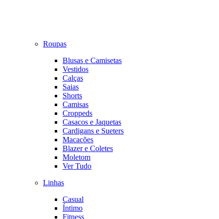
Roupas
Blusas e Camisetas
Vestidos
Calças
Saias
Shorts
Camisas
Croppeds
Casacos e Jaquetas
Cardigans e Sueters
Macacões
Blazer e Coletes
Moletom
Ver Tudo
Linhas
Casual
Íntimo
Fitness