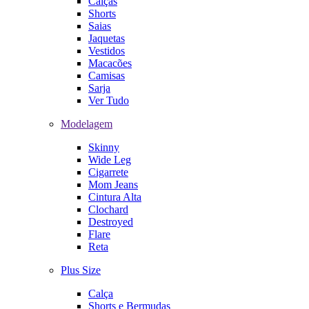
Calças
Shorts
Saias
Jaquetas
Vestidos
Macacões
Camisas
Sarja
Ver Tudo
Modelagem
Skinny
Wide Leg
Cigarrete
Mom Jeans
Cintura Alta
Clochard
Destroyed
Flare
Reta
Plus Size
Calça
Shorts e Bermudas