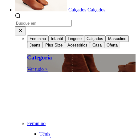
Calçados
Calçados
Feminino
Infantil
Lingerie
Calçados
Masculino
Jeans
Plus Size
Acessórios
Casa
Oferta
Categoria
Ver tudo >
Feminino
Tênis