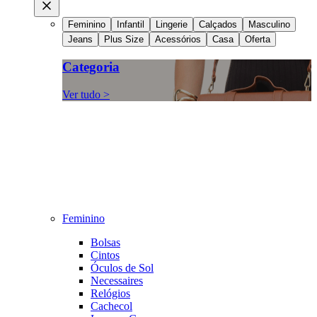
Feminino
Infantil
Lingerie
Calçados
Masculino
Jeans
Plus Size
Acessórios
Casa
Oferta
Categoria
Ver tudo >
Feminino
Bolsas
Cintos
Óculos de Sol
Necessaires
Relógios
Cachecol