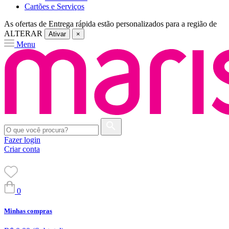
Cartões e Serviços
As ofertas de
Entrega rápida
estão personalizados para a região de
ALTERAR
Ativar
×
Menu
Fazer login
Criar conta
0
Minhas compras