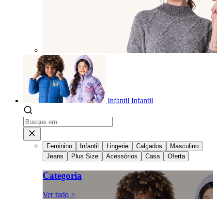
Infantil
Infantil
Feminino
Infantil
Lingerie
Calçados
Masculino
Jeans
Plus Size
Acessórios
Casa
Oferta
Categoria
Ver tudo >