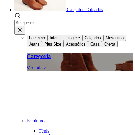
Calçados
Calçados
Feminino
Infantil
Lingerie
Calçados
Masculino
Jeans
Plus Size
Acessórios
Casa
Oferta
Categoria
Ver tudo >
Feminino
Tênis