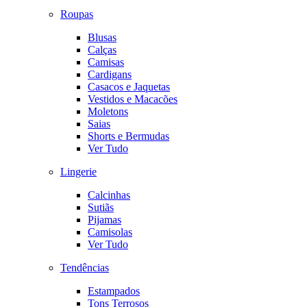
Roupas
Blusas
Calças
Camisas
Cardigans
Casacos e Jaquetas
Vestidos e Macacões
Moletons
Saias
Shorts e Bermudas
Ver Tudo
Lingerie
Calcinhas
Sutiãs
Pijamas
Camisolas
Ver Tudo
Tendências
Estampados
Tons Terrosos