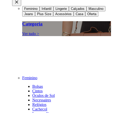
Feminino
Infantil
Lingerie
Calçados
Masculino
Jeans
Plus Size
Acessórios
Casa
Oferta
Categoria
Ver tudo >
Feminino
Bolsas
Cintos
Óculos de Sol
Necessaires
Relógios
Cachecol