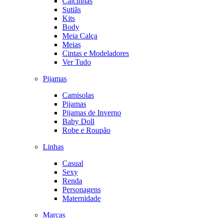
Calcinhas
Sutiãs
Kits
Body
Meia Calça
Meias
Cintas e Modeladores
Ver Tudo
Pijamas
Camisolas
Pijamas
Pijamas de Inverno
Baby Doll
Robe e Roupão
Linhas
Casual
Sexy
Renda
Personagens
Maternidade
Marcas