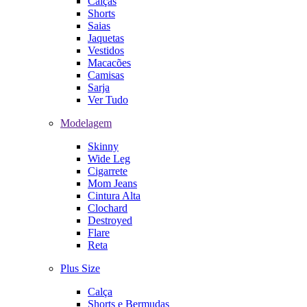
Calças
Shorts
Saias
Jaquetas
Vestidos
Macacões
Camisas
Sarja
Ver Tudo
Modelagem
Skinny
Wide Leg
Cigarrete
Mom Jeans
Cintura Alta
Clochard
Destroyed
Flare
Reta
Plus Size
Calça
Shorts e Bermudas