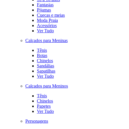
Fantasias
Pijamas
Cuecas e meias
Moda Praia
Acessórios
Ver Tudo
Calçados para Meninas
Tênis
Botas
Chinelos
Sandálias
Sapatilhas
Ver Tudo
Calçados para Meninos
Tênis
Chinelos
Papetes
Ver Tudo
Personagens