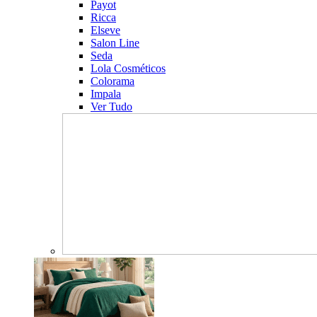
Payot
Ricca
Elseve
Salon Line
Seda
Lola Cosméticos
Colorama
Impala
Ver Tudo