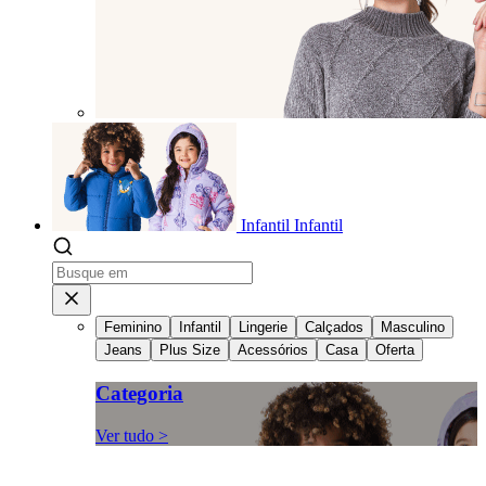
Infantil
Infantil
Feminino
Infantil
Lingerie
Calçados
Masculino
Jeans
Plus Size
Acessórios
Casa
Oferta
Categoria
Ver tudo >