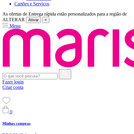
Cartões e Serviços
As ofertas de
Entrega rápida
estão personalizados para a região de
ALTERAR
Ativar
×
Menu
Fazer login
Criar conta
0
Minhas compras