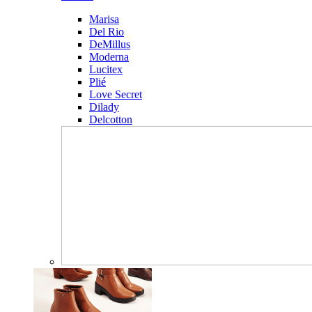
Marisa
Del Rio
DeMillus
Moderna
Lucitex
Plié
Love Secret
Dilady
Delcotton