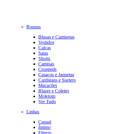
Roupas
Blusas e Camisetas
Vestidos
Calças
Saias
Shorts
Camisas
Croppeds
Casacos e Jaquetas
Cardigans e Sueters
Macacões
Blazer e Coletes
Moletom
Ver Tudo
Linhas
Casual
Íntimo
Fitness