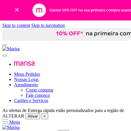
Ganhe 10% OFF na sua primeira compra usan
Skip to content
Skip to navigation
Meus Pedidos
Nossas Lojas
Atendimento
Como comprar
Fale conosco
Cartões e Serviços
As ofertas de
Entrega rápida
estão personalizados para a região de
ALTERAR
Ativar
×
Menu