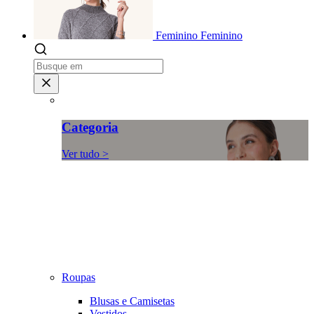
Feminino
Feminino
Categoria
Ver tudo >
Roupas
Blusas e Camisetas
Vestidos