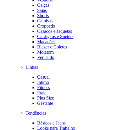
Calças
Saias
Shorts
Camisas
Croppeds
Casacos e Jaquetas
Cardigans e Sueters
Macacões
Blazer e Coletes
Moletom
Ver Tudo
Linhas
Casual
Íntimo
Fitness
Praia
Plus Size
Gestante
Tendências
Básicos e Jeans
Looks para Trabalho