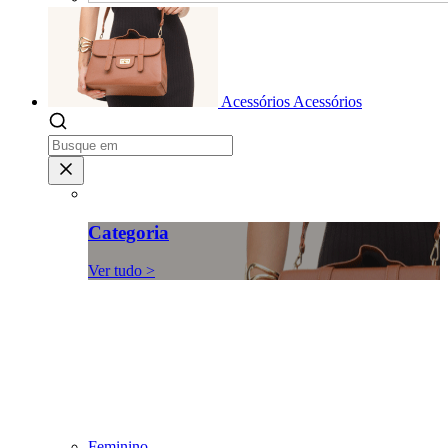
Acessórios
Acessórios
Categoria
Ver tudo >
Feminino