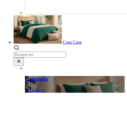
Casa
Casa
Categoria
Ver tudo >