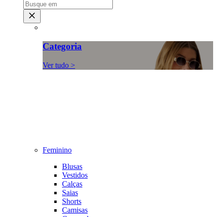
Categoria
Ver tudo >
Feminino
Blusas
Vestidos
Calças
Saias
Shorts
Camisas