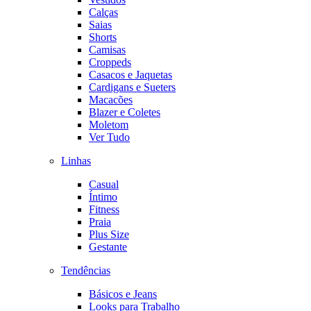
Calças
Saias
Shorts
Camisas
Croppeds
Casacos e Jaquetas
Cardigans e Sueters
Macacões
Blazer e Coletes
Moletom
Ver Tudo
Linhas
Casual
Íntimo
Fitness
Praia
Plus Size
Gestante
Tendências
Básicos e Jeans
Looks para Trabalho