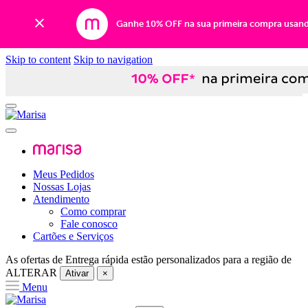
Ganhe 10% OFF na sua primeira compra usan
Skip to content
Skip to navigation
Meus Pedidos
Nossas Lojas
Atendimento
Como comprar
Fale conosco
Cartões e Serviços
As ofertas de
Entrega rápida
estão personalizados para a região de
ALTERAR
Ativar
×
Menu