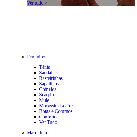
Ver tudo >
Feminino
Tênis
Sandálias
Rasteirinhas
Sapatilhas
Chinelos
Scarpin
Mule
Mocassim Loafer
Botas e Coturnos
Conforto
Ver Tudo
Masculino