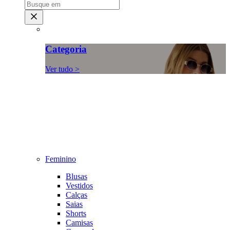
Categoria
Ver tudo >
Feminino
Blusas
Vestidos
Calças
Saias
Shorts
Camisas