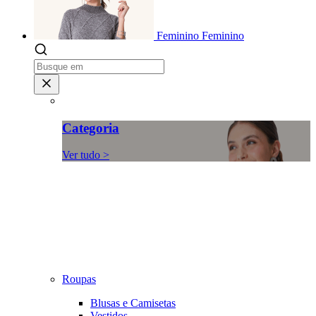
Feminino
Feminino
Categoria
Ver tudo >
Roupas
Blusas e Camisetas
Vestidos