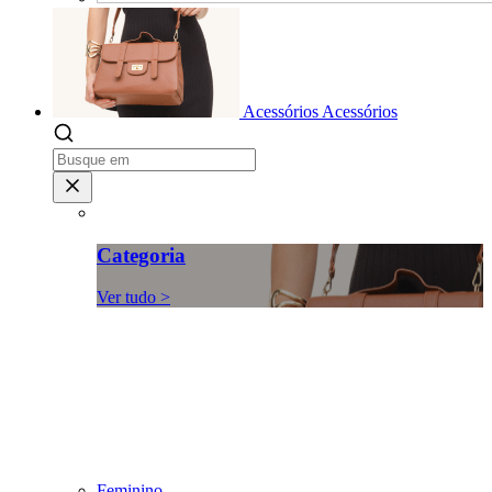
Acessórios
Acessórios
Categoria
Ver tudo >
Feminino