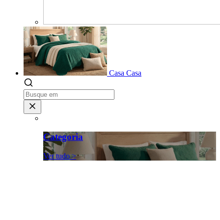
Casa
Casa
Categoria
Ver tudo >