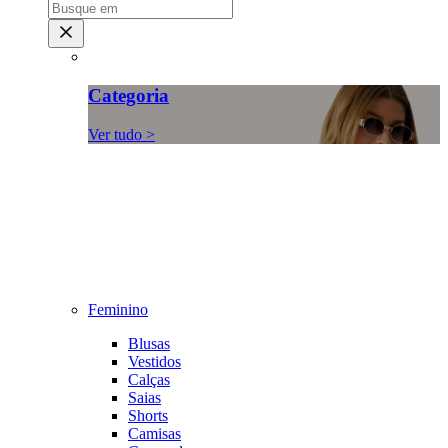
Categoria
Ver tudo >
Feminino
Blusas
Vestidos
Calças
Saias
Shorts
Camisas