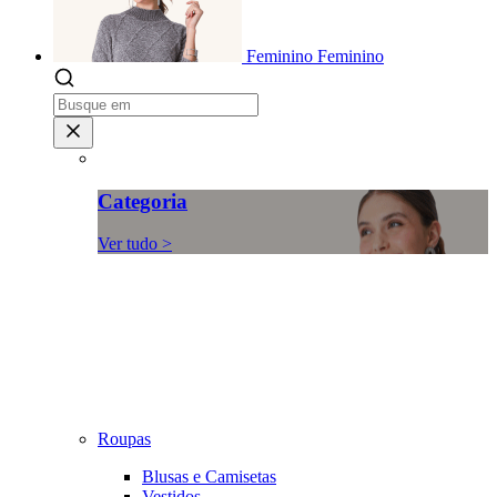
Feminino
Feminino
Categoria
Ver tudo >
Roupas
Blusas e Camisetas
Vestidos