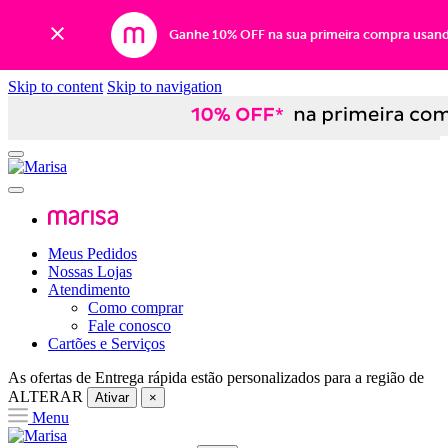
Ganhe 10% OFF na sua primeira compra usan
Skip to content
Skip to navigation
Meus Pedidos
Nossas Lojas
Atendimento
Como comprar
Fale conosco
Cartões e Serviços
As ofertas de
Entrega rápida
estão personalizados para a região de
ALTERAR
Ativar
×
Menu