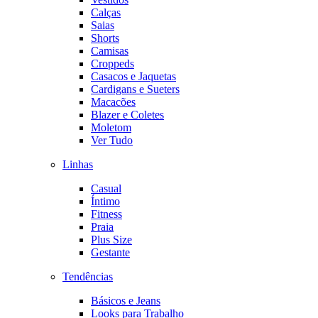
Calças
Saias
Shorts
Camisas
Croppeds
Casacos e Jaquetas
Cardigans e Sueters
Macacões
Blazer e Coletes
Moletom
Ver Tudo
Linhas
Casual
Íntimo
Fitness
Praia
Plus Size
Gestante
Tendências
Básicos e Jeans
Looks para Trabalho