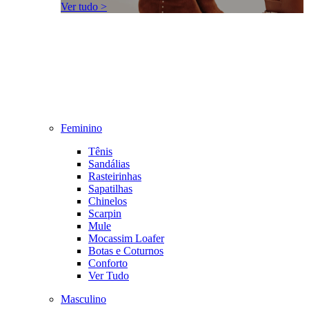
Ver tudo >
Feminino
Tênis
Sandálias
Rasteirinhas
Sapatilhas
Chinelos
Scarpin
Mule
Mocassim Loafer
Botas e Coturnos
Conforto
Ver Tudo
Masculino