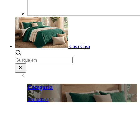
Casa
Casa
Categoria
Ver tudo >