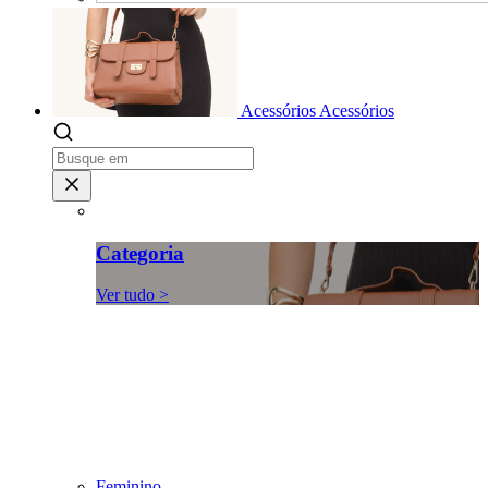
Acessórios
Acessórios
Categoria
Ver tudo >
Feminino