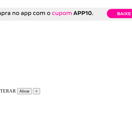
LTERAR
Ativar
×