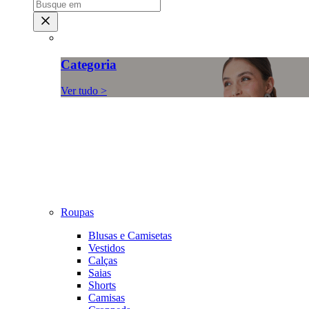
Categoria
Ver tudo >
Roupas
Blusas e Camisetas
Vestidos
Calças
Saias
Shorts
Camisas