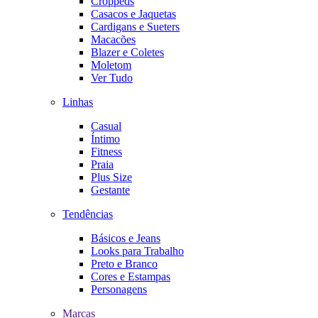
Croppeds
Casacos e Jaquetas
Cardigans e Sueters
Macacões
Blazer e Coletes
Moletom
Ver Tudo
Linhas
Casual
Íntimo
Fitness
Praia
Plus Size
Gestante
Tendências
Básicos e Jeans
Looks para Trabalho
Preto e Branco
Cores e Estampas
Personagens
Marcas