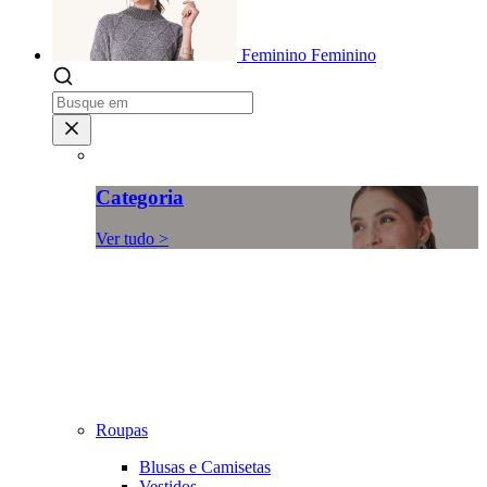
Feminino
Feminino
Categoria
Ver tudo >
Roupas
Blusas e Camisetas
Vestidos