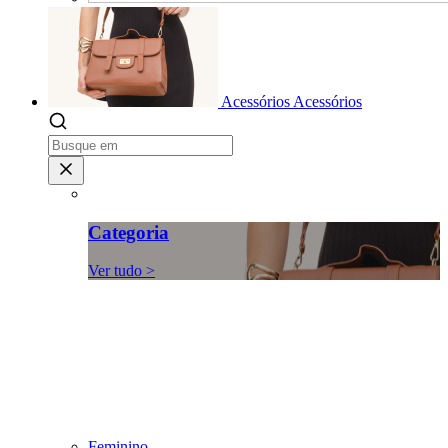
Acessórios
Acessórios
Categoria
Ver tudo >
Feminino