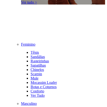
Ver tudo >
Feminino
Tênis
Sandálias
Rasteirinhas
Sapatilhas
Chinelos
Scarpin
Mule
Mocassim Loafer
Botas e Coturnos
Conforto
Ver Tudo
Masculino