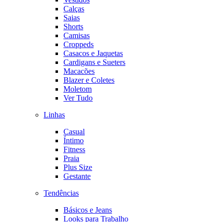
Calças
Saias
Shorts
Camisas
Croppeds
Casacos e Jaquetas
Cardigans e Sueters
Macacões
Blazer e Coletes
Moletom
Ver Tudo
Linhas
Casual
Íntimo
Fitness
Praia
Plus Size
Gestante
Tendências
Básicos e Jeans
Looks para Trabalho