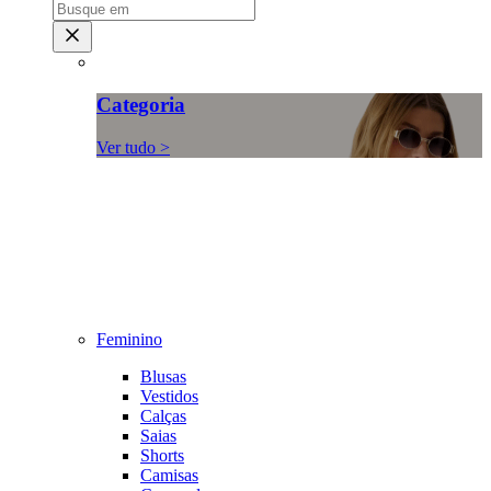
Categoria
Ver tudo >
Feminino
Blusas
Vestidos
Calças
Saias
Shorts
Camisas