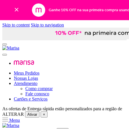
Ganhe 10% OFF na sua primeira compra usan
Skip to content
Skip to navigation
Meus Pedidos
Nossas Lojas
Atendimento
Como comprar
Fale conosco
Cartões e Serviços
As ofertas de
Entrega rápida
estão personalizados para a região de
ALTERAR
Ativar
×
Menu