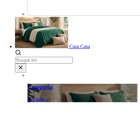
Casa
Casa
Categoria
Ver tudo >