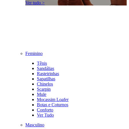
Ver tudo >
Feminino
Tênis
Sandálias
Rasteirinhas
Sapatilhas
Chinelos
Scarpin
Mule
Mocassim Loafer
Botas e Coturnos
Conforto
Ver Tudo
Masculino