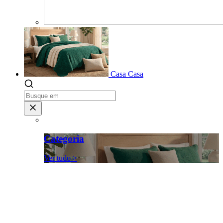
Casa
Casa
Categoria
Ver tudo >