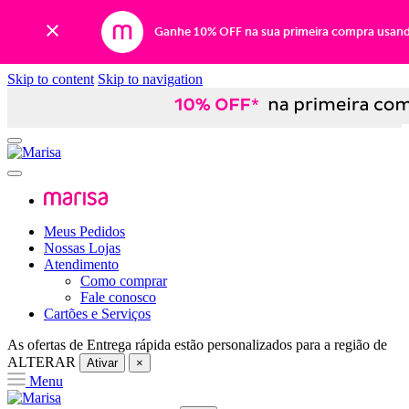
Ganhe 10% OFF na sua primeira compra usan
Skip to content
Skip to navigation
Meus Pedidos
Nossas Lojas
Atendimento
Como comprar
Fale conosco
Cartões e Serviços
As ofertas de
Entrega rápida
estão personalizados para a região de
ALTERAR
Ativar
×
Menu