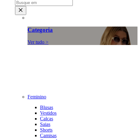
Categoria
Ver tudo >
Feminino
Blusas
Vestidos
Calças
Saias
Shorts
Camisas