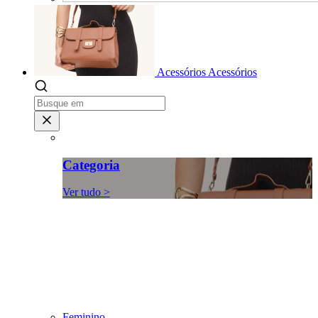
Acessórios
Acessórios
Categoria
Ver tudo >
Feminino