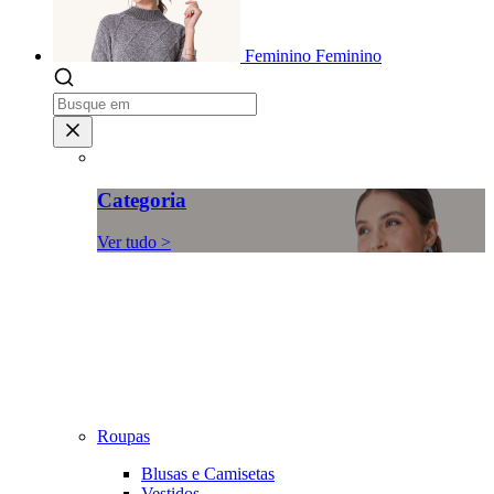
Feminino
Feminino
Categoria
Ver tudo >
Roupas
Blusas e Camisetas
Vestidos