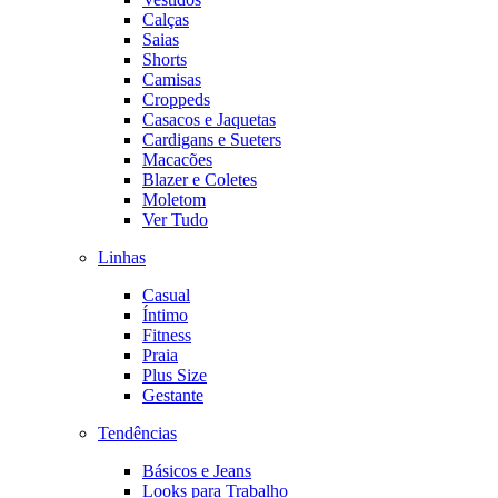
Calças
Saias
Shorts
Camisas
Croppeds
Casacos e Jaquetas
Cardigans e Sueters
Macacões
Blazer e Coletes
Moletom
Ver Tudo
Linhas
Casual
Íntimo
Fitness
Praia
Plus Size
Gestante
Tendências
Básicos e Jeans
Looks para Trabalho