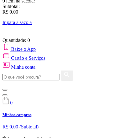
0 item
na sacola:
Subtotal:
R$ 0,00
Ir para a sacola
Quantidade: 0
Baixe o App
Cartão e Serviços
Minha conta
0
Minhas compras
R$ 0,00
(Subtotal)