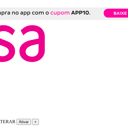
LTERAR
Ativar
×