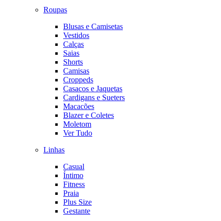
Roupas
Blusas e Camisetas
Vestidos
Calças
Saias
Shorts
Camisas
Croppeds
Casacos e Jaquetas
Cardigans e Sueters
Macacões
Blazer e Coletes
Moletom
Ver Tudo
Linhas
Casual
Íntimo
Fitness
Praia
Plus Size
Gestante