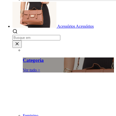
Acessórios
Acessórios
Categoria
Ver tudo >
Feminino