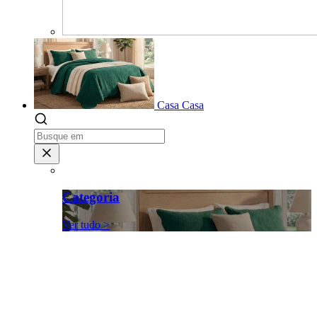
Casa
Casa
Categoria
Ver tudo >