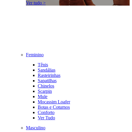
Ver tudo >
Feminino
Tênis
Sandálias
Rasteirinhas
Sapatilhas
Chinelos
Scarpin
Mule
Mocassim Loafer
Botas e Coturnos
Conforto
Ver Tudo
Masculino