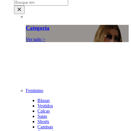
Categoria
Ver tudo >
Feminino
Blusas
Vestidos
Calças
Saias
Shorts
Camisas