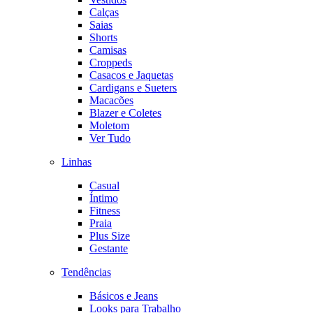
Calças
Saias
Shorts
Camisas
Croppeds
Casacos e Jaquetas
Cardigans e Sueters
Macacões
Blazer e Coletes
Moletom
Ver Tudo
Linhas
Casual
Íntimo
Fitness
Praia
Plus Size
Gestante
Tendências
Básicos e Jeans
Looks para Trabalho