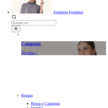
Feminino
Feminino
Categoria
Ver tudo >
Roupas
Blusas e Camisetas
Vestidos