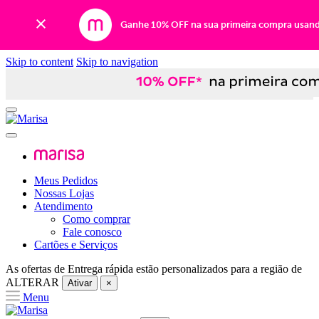
Ganhe 10% OFF na sua primeira compra usan
Skip to content
Skip to navigation
Meus Pedidos
Nossas Lojas
Atendimento
Como comprar
Fale conosco
Cartões e Serviços
As ofertas de
Entrega rápida
estão personalizados para a região de
ALTERAR
Ativar
×
Menu