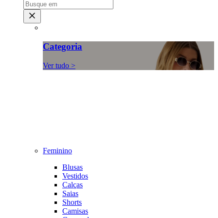
Categoria
Ver tudo >
Feminino
Blusas
Vestidos
Calças
Saias
Shorts
Camisas