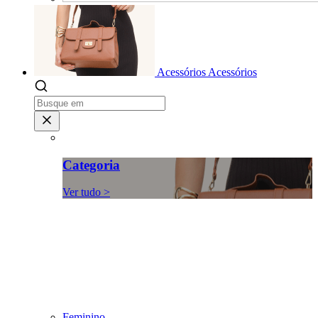
Acessórios
Acessórios
Categoria
Ver tudo >
Feminino