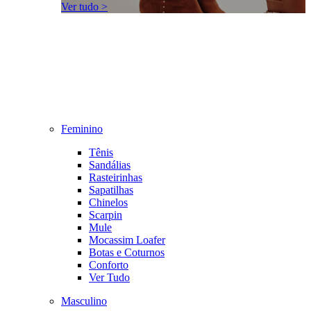
Ver tudo >
Feminino
Tênis
Sandálias
Rasteirinhas
Sapatilhas
Chinelos
Scarpin
Mule
Mocassim Loafer
Botas e Coturnos
Conforto
Ver Tudo
Masculino