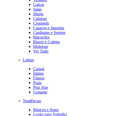
Calças
Saias
Shorts
Camisas
Croppeds
Casacos e Jaquetas
Cardigans e Sueters
Macacões
Blazer e Coletes
Moletom
Ver Tudo
Linhas
Casual
Íntimo
Fitness
Praia
Plus Size
Gestante
Tendências
Básicos e Jeans
Looks para Trabalho