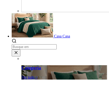
Casa
Casa
Categoria
Ver tudo >