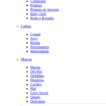
Camisolas
Pijamas
Pijamas de Inverno
Baby Doll
Robe e Roupão
Linhas
Casual
Sexy
Renda
Personagens
Maternidade
Marcas
Marisa
Del Rio
DeMillus
Moderna
Lucitex
Plié
Love Secret
Dilady
Delcotton