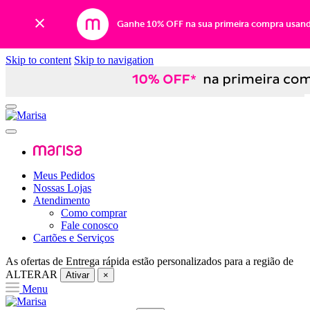
Ganhe 10% OFF na sua primeira compra usan
Skip to content
Skip to navigation
Meus Pedidos
Nossas Lojas
Atendimento
Como comprar
Fale conosco
Cartões e Serviços
As ofertas de
Entrega rápida
estão personalizados para a região de
ALTERAR
Ativar
×
Menu