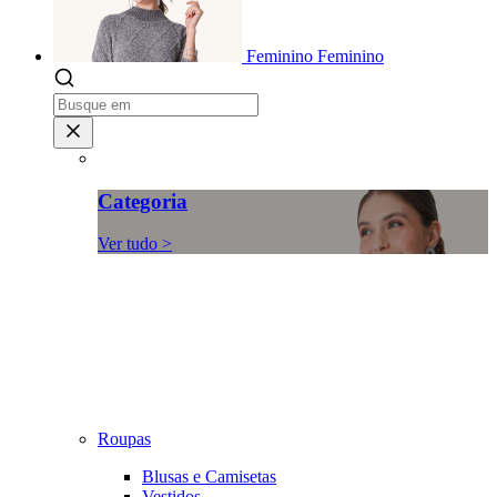
Feminino
Feminino
Categoria
Ver tudo >
Roupas
Blusas e Camisetas
Vestidos