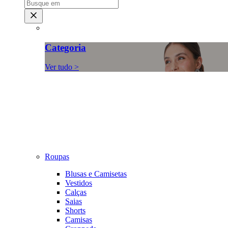
Categoria
Ver tudo >
Roupas
Blusas e Camisetas
Vestidos
Calças
Saias
Shorts
Camisas