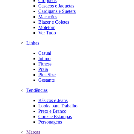
Croppeds
Casacos e Jaquetas
Cardigans e Sueters
Macacões
Blazer e Coletes
Moletom
Ver Tudo
Linhas
Casual
Íntimo
Fitness
Praia
Plus Size
Gestante
Tendências
Básicos e Jeans
Looks para Trabalho
Preto e Branco
Cores e Estampas
Personagens
Marcas