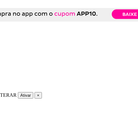
LTERAR
Ativar
×