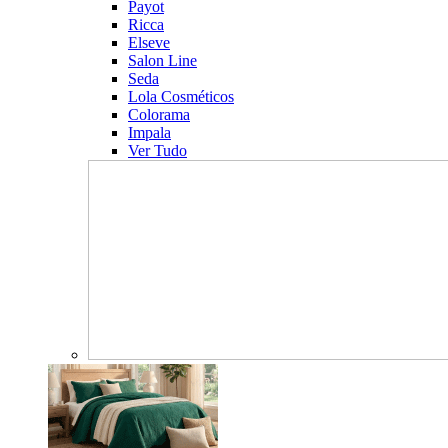
Payot
Ricca
Elseve
Salon Line
Seda
Lola Cosméticos
Colorama
Impala
Ver Tudo