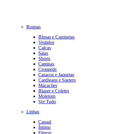
Roupas
Blusas e Camisetas
Vestidos
Calças
Saias
Shorts
Camisas
Croppeds
Casacos e Jaquetas
Cardigans e Sueters
Macacões
Blazer e Coletes
Moletom
Ver Tudo
Linhas
Casual
Íntimo
Fitness