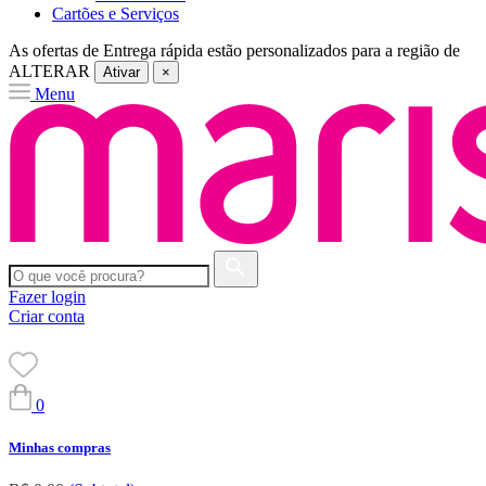
Cartões e Serviços
As ofertas de
Entrega rápida
estão personalizados para a região de
ALTERAR
Ativar
×
Menu
Fazer login
Criar conta
0
Minhas compras