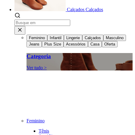
Calçados
Calçados
Feminino
Infantil
Lingerie
Calçados
Masculino
Jeans
Plus Size
Acessórios
Casa
Oferta
Categoria
Ver tudo >
Feminino
Tênis