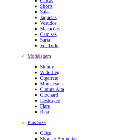
Calças
Shorts
Saias
Jaquetas
Vestidos
Macacões
Camisas
Sarja
Ver Tudo
Modelagem
Skinny
Wide Leg
Cigarrete
Mom Jeans
Cintura Alta
Clochard
Destroyed
Flare
Reta
Plus Size
Calça
Shorts e Bermudas