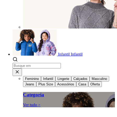
Infantil
Infantil
Feminino
Infantil
Lingerie
Calçados
Masculino
Jeans
Plus Size
Acessórios
Casa
Oferta
Categoria
Ver tudo >