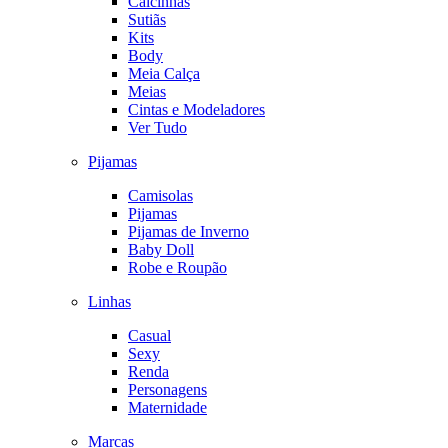
Calcinhas
Sutiãs
Kits
Body
Meia Calça
Meias
Cintas e Modeladores
Ver Tudo
Pijamas
Camisolas
Pijamas
Pijamas de Inverno
Baby Doll
Robe e Roupão
Linhas
Casual
Sexy
Renda
Personagens
Maternidade
Marcas