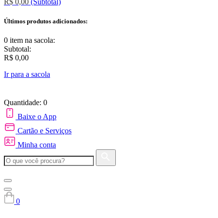
R$ 0,00
(Subtotal)
Últimos produtos adicionados:
0 item
na sacola:
Subtotal:
R$ 0,00
Ir para a sacola
Quantidade: 0
Baixe o App
Cartão e Serviços
Minha conta
0