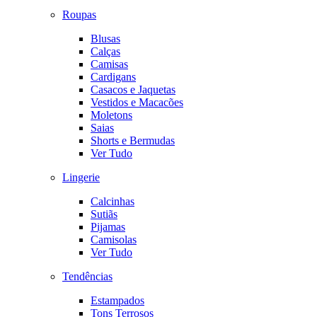
Roupas
Blusas
Calças
Camisas
Cardigans
Casacos e Jaquetas
Vestidos e Macacões
Moletons
Saias
Shorts e Bermudas
Ver Tudo
Lingerie
Calcinhas
Sutiãs
Pijamas
Camisolas
Ver Tudo
Tendências
Estampados
Tons Terrosos