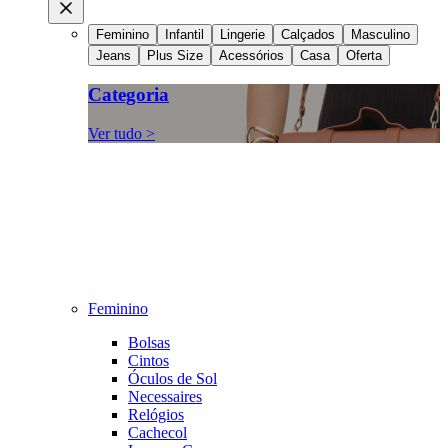
Feminino
Infantil
Lingerie
Calçados
Masculino
Jeans
Plus Size
Acessórios
Casa
Oferta
Categoria
Ver tudo >
Feminino
Bolsas
Cintos
Óculos de Sol
Necessaires
Relógios
Cachecol