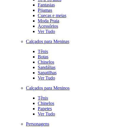
Fantasias
Pijamas
Cuecas e meias
Moda Praia
Acessórios
Ver Tudo
Calçados para Meninas
Tênis
Botas
Chinelos
Sandálias
Sapatilhas
Ver Tudo
Calçados para Meninos
Tênis
Chinelos
Papetes
Ver Tudo
Personagens