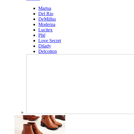
Marisa
Del Rio
DeMillus
Moderna
Lucitex
Plié
Love Secret
Dilady
Delcotton