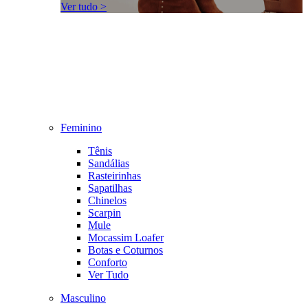
Ver tudo >
Feminino
Tênis
Sandálias
Rasteirinhas
Sapatilhas
Chinelos
Scarpin
Mule
Mocassim Loafer
Botas e Coturnos
Conforto
Ver Tudo
Masculino