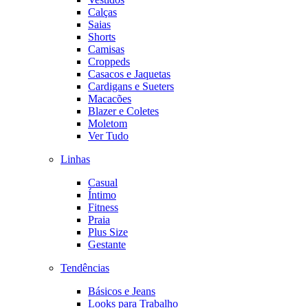
Calças
Saias
Shorts
Camisas
Croppeds
Casacos e Jaquetas
Cardigans e Sueters
Macacões
Blazer e Coletes
Moletom
Ver Tudo
Linhas
Casual
Íntimo
Fitness
Praia
Plus Size
Gestante
Tendências
Básicos e Jeans
Looks para Trabalho