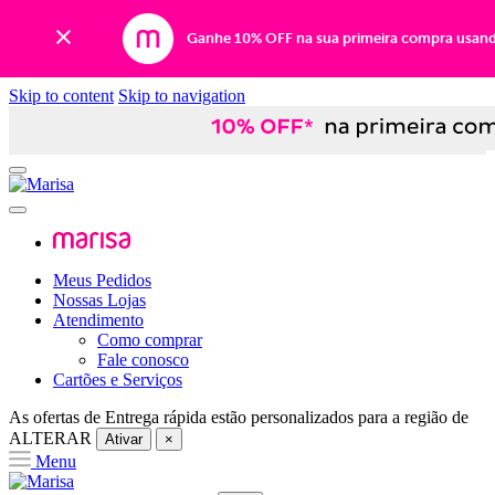
Ganhe 10% OFF na sua primeira compra usan
Skip to content
Skip to navigation
Meus Pedidos
Nossas Lojas
Atendimento
Como comprar
Fale conosco
Cartões e Serviços
As ofertas de
Entrega rápida
estão personalizados para a região de
ALTERAR
Ativar
×
Menu