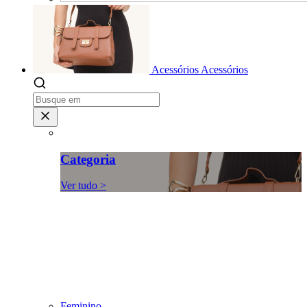
Acessórios
Acessórios
Categoria
Ver tudo >
Feminino