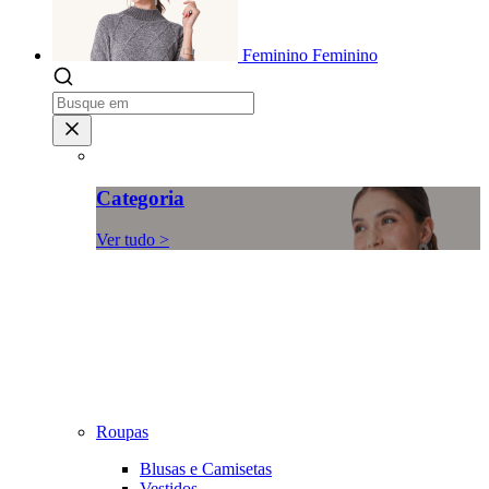
Feminino
Feminino
Categoria
Ver tudo >
Roupas
Blusas e Camisetas
Vestidos