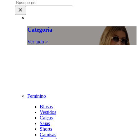
Categoria
Ver tudo >
Feminino
Blusas
Vestidos
Calças
Saias
Shorts
Camisas