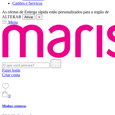
Cartões e Serviços
As ofertas de
Entrega rápida
estão personalizados para a região de
ALTERAR
Ativar
×
Menu
Fazer login
Criar conta
0
Minhas compras