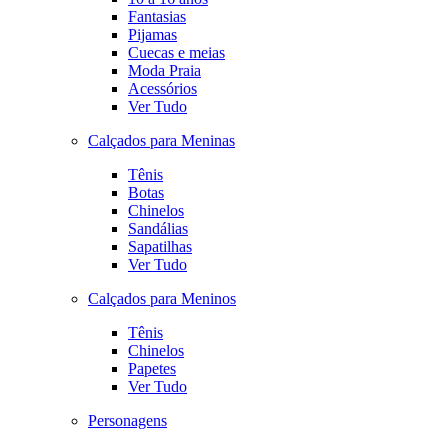
Fantasias
Pijamas
Cuecas e meias
Moda Praia
Acessórios
Ver Tudo
Calçados para Meninas
Tênis
Botas
Chinelos
Sandálias
Sapatilhas
Ver Tudo
Calçados para Meninos
Tênis
Chinelos
Papetes
Ver Tudo
Personagens