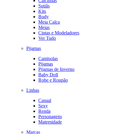
Calcinhas
Sutiãs
Kits
Body
Meia Calça
Meias
Cintas e Modeladores
Ver Tudo
Pijamas
Camisolas
Pijamas
Pijamas de Inverno
Baby Doll
Robe e Roupão
Linhas
Casual
Sexy
Renda
Personagens
Maternidade
Marcas