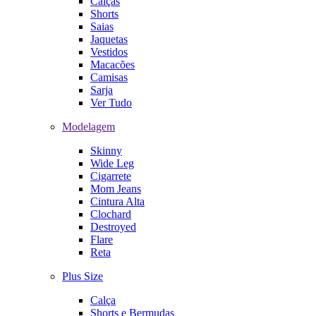
Calças
Shorts
Saias
Jaquetas
Vestidos
Macacões
Camisas
Sarja
Ver Tudo
Modelagem
Skinny
Wide Leg
Cigarrete
Mom Jeans
Cintura Alta
Clochard
Destroyed
Flare
Reta
Plus Size
Calça
Shorts e Bermudas