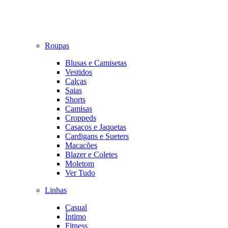
Roupas
Blusas e Camisetas
Vestidos
Calças
Saias
Shorts
Camisas
Croppeds
Casacos e Jaquetas
Cardigans e Sueters
Macacões
Blazer e Coletes
Moletom
Ver Tudo
Linhas
Casual
Íntimo
Fitness