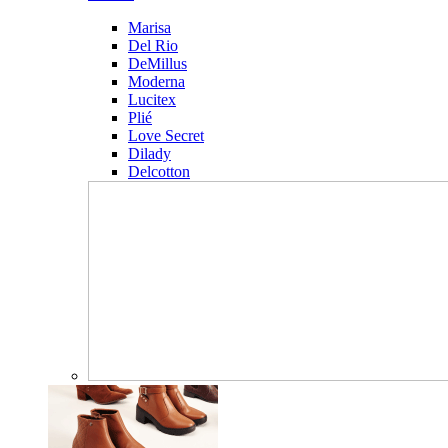
Marisa
Del Rio
DeMillus
Moderna
Lucitex
Plié
Love Secret
Dilady
Delcotton