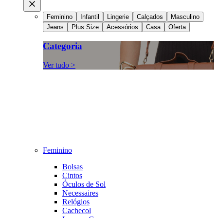
Feminino
Infantil
Lingerie
Calçados
Masculino
Jeans
Plus Size
Acessórios
Casa
Oferta
Categoria
Ver tudo >
Feminino
Bolsas
Cintos
Óculos de Sol
Necessaires
Relógios
Cachecol