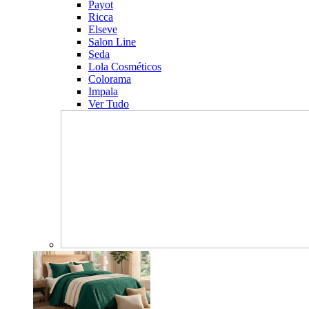
Payot
Ricca
Elseve
Salon Line
Seda
Lola Cosméticos
Colorama
Impala
Ver Tudo