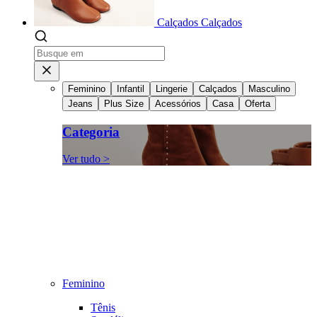
Calçados
Calçados
Feminino
Infantil
Lingerie
Calçados
Masculino
Jeans
Plus Size
Acessórios
Casa
Oferta
Categoria
Ver tudo >
Feminino
Tênis