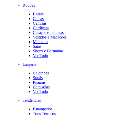
Roupas
Blusas
Calças
Camisas
Cardigans
Casacos e Jaquetas
Vestidos e Macacões
Moletons
Saias
Shorts e Bermudas
Ver Tudo
Lingerie
Calcinhas
Sutiãs
Pijamas
Camisolas
Ver Tudo
Tendências
Estampados
Tons Terrosos