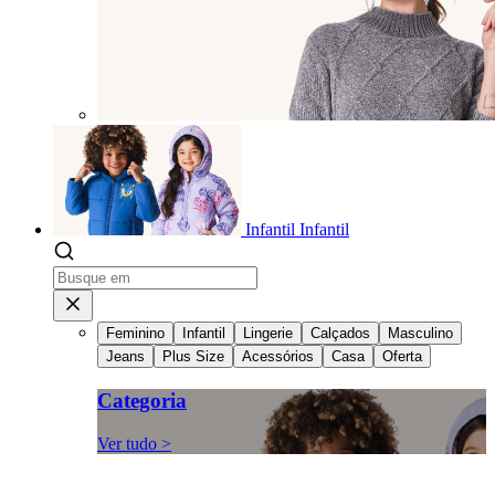
Infantil
Infantil
Feminino
Infantil
Lingerie
Calçados
Masculino
Jeans
Plus Size
Acessórios
Casa
Oferta
Categoria
Ver tudo >