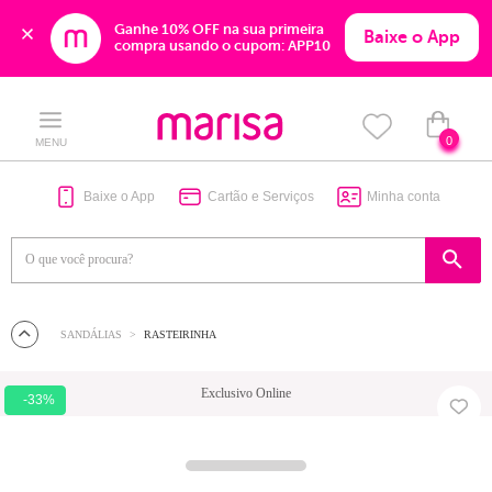
Ganhe 10% OFF na sua primeira 
Baixe o App
compra usando o cupom: APP10
Skip
Skip
to
to
content
navigation
0
MENU
Baixe o App
Cartão e Serviços
Minha conta
SANDÁLIAS
RASTEIRINHA
Exclusivo Online
-33%