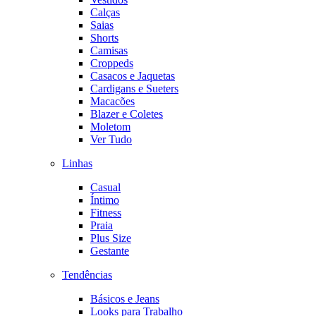
Calças
Saias
Shorts
Camisas
Croppeds
Casacos e Jaquetas
Cardigans e Sueters
Macacões
Blazer e Coletes
Moletom
Ver Tudo
Linhas
Casual
Íntimo
Fitness
Praia
Plus Size
Gestante
Tendências
Básicos e Jeans
Looks para Trabalho