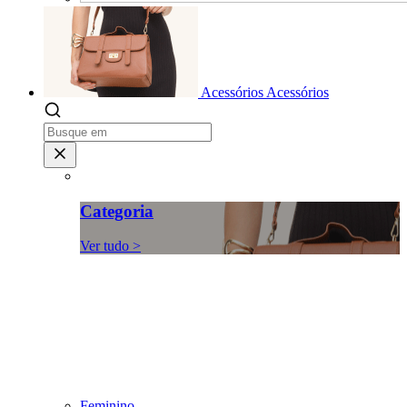
Acessórios
Acessórios
Categoria
Ver tudo >
Feminino