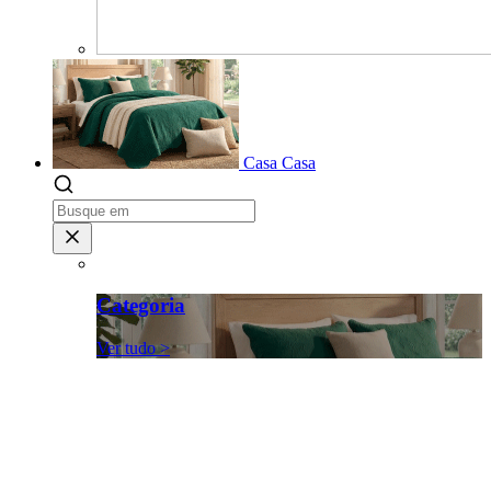
Casa
Casa
Categoria
Ver tudo >