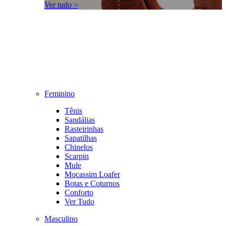
Ver tudo >
Feminino
Tênis
Sandálias
Rasteirinhas
Sapatilhas
Chinelos
Scarpin
Mule
Mocassim Loafer
Botas e Coturnos
Conforto
Ver Tudo
Masculino