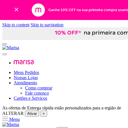
Ganhe 10% OFF na sua primeira compra usan
Skip to content
Skip to navigation
Meus Pedidos
Nossas Lojas
Atendimento
Como comprar
Fale conosco
Cartões e Serviços
As ofertas de
Entrega rápida
estão personalizados para a região de
ALTERAR
Ativar
×
Menu