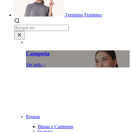
Feminino
Feminino
Categoria
Ver tudo >
Roupas
Blusas e Camisetas
Vestidos