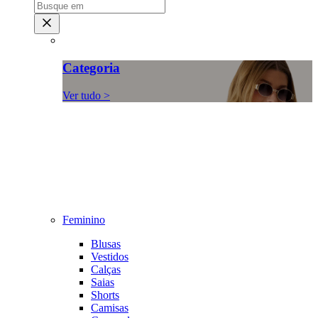
Categoria
Ver tudo >
Feminino
Blusas
Vestidos
Calças
Saias
Shorts
Camisas