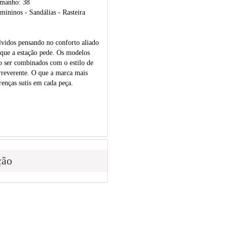
amanho: 38
ininos - Sandálias - Rasteira
vidos pensando no conforto aliado
que a estação pede. Os modelos
o ser combinados com o estilo de
rreverente. O que a marca mais
renças sutis em cada peça.
ção