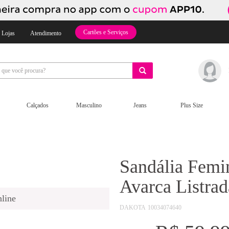
Cartões e Serviços
 Lojas
Atendimento
Calçados
Masculino
Jeans
Plus Size
Sandália Femin
Avarca Listra
line
DAKOTA
10034074640