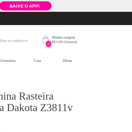
Minhas compras
Entre ou cadastre-se
R$ 0,00
(Subtotal)
0
Acessórios
Casa
Oferta
ina Rasteira
da Dakota Z3811v