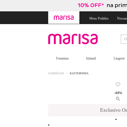
Skip
Skip
to
to
content
navigation
Meus Pedidos
Nossas
Feminino
Infantil
Lingerie
SANDÁLIAS
RASTEIRINHA
-49%
Exclusivo On