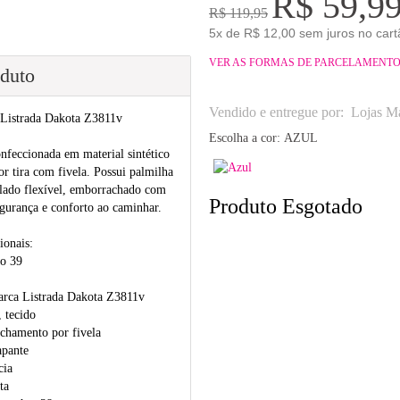
R$ 59,9
R$ 119,95
5x de R$ 12,00 sem juros no cart
VER AS FORMAS DE PARCELAMENT
oduto
Vendido e entregue por:
Lojas Ma
 Listrada Dakota Z3811v
Escolha a cor:
AZUL
nfeccionada em material sintético
r tira com fivela. Possui palmilha
olado flexível, emborrachado com
Produto Esgotado
egurança e conforto ao caminhar.
ionais:
o 39
arca Listrada Dakota Z3811v
, tecido
fechamento por fivela
apante
cia
ta