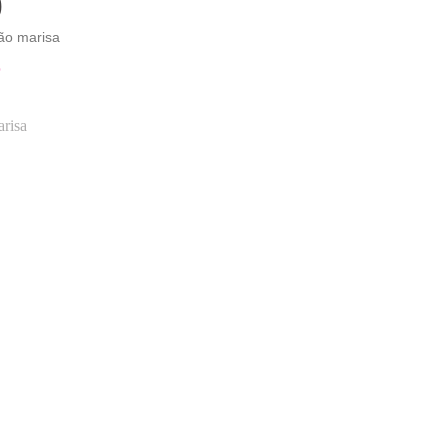
9
ão marisa
O
risa