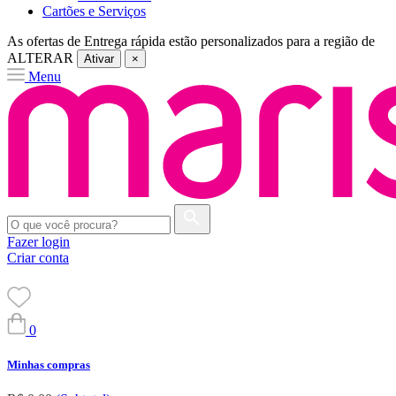
Cartões e Serviços
As ofertas de
Entrega rápida
estão personalizados para a região de
ALTERAR
Ativar
×
Menu
Fazer login
Criar conta
0
Minhas compras