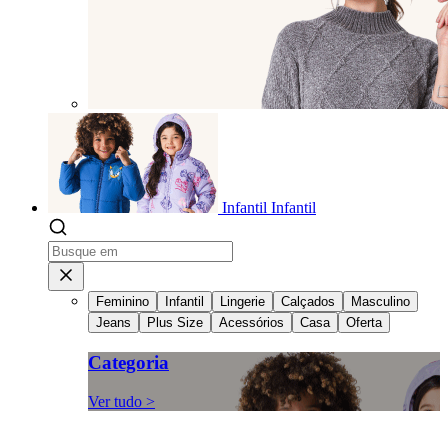
Infantil
Infantil
Feminino
Infantil
Lingerie
Calçados
Masculino
Jeans
Plus Size
Acessórios
Casa
Oferta
Categoria
Ver tudo >