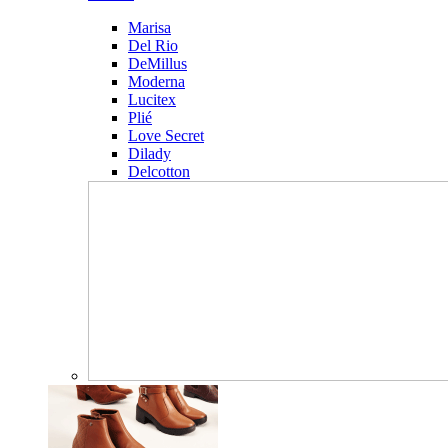
Marisa
Del Rio
DeMillus
Moderna
Lucitex
Plié
Love Secret
Dilady
Delcotton