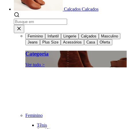
Calçados
Calçados
Feminino
Infantil
Lingerie
Calçados
Masculino
Jeans
Plus Size
Acessórios
Casa
Oferta
Categoria
Ver tudo >
Feminino
Tênis