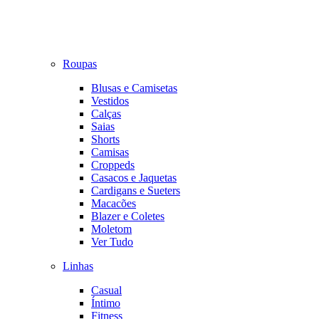
Roupas
Blusas e Camisetas
Vestidos
Calças
Saias
Shorts
Camisas
Croppeds
Casacos e Jaquetas
Cardigans e Sueters
Macacões
Blazer e Coletes
Moletom
Ver Tudo
Linhas
Casual
Íntimo
Fitness