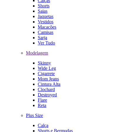
Calças
Shorts
Saias
Jaquetas
Vestidos
Macacões
Camisas
Sarja
Ver Tudo
Modelagem
Skinny
Wide Leg
Cigarrete
Mom Jeans
Cintura Alta
Clochard
Destroyed
Flare
Reta
Plus Size
Calça
Shorts e Bermudas