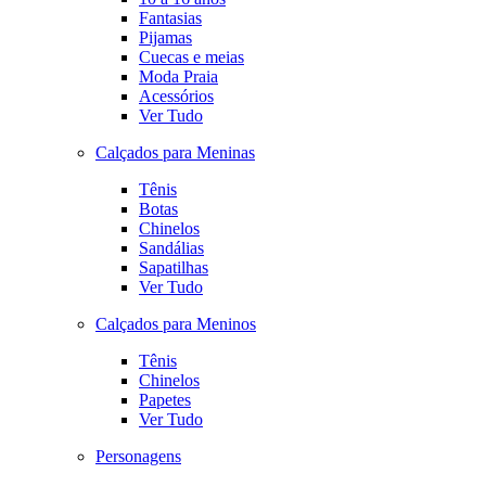
Fantasias
Pijamas
Cuecas e meias
Moda Praia
Acessórios
Ver Tudo
Calçados para Meninas
Tênis
Botas
Chinelos
Sandálias
Sapatilhas
Ver Tudo
Calçados para Meninos
Tênis
Chinelos
Papetes
Ver Tudo
Personagens