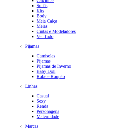
Calcinhas
Sutiãs
Kits
Body
Meia Calça
Meias
Cintas e Modeladores
Ver Tudo
Pijamas
Camisolas
Pijamas
Pijamas de Inverno
Baby Doll
Robe e Roupão
Linhas
Casual
Sexy
Renda
Personagens
Maternidade
Marcas