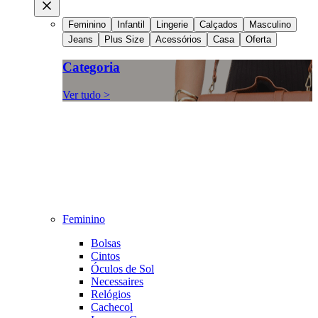
Feminino
Infantil
Lingerie
Calçados
Masculino
Jeans
Plus Size
Acessórios
Casa
Oferta
Categoria
Ver tudo >
Feminino
Bolsas
Cintos
Óculos de Sol
Necessaires
Relógios
Cachecol