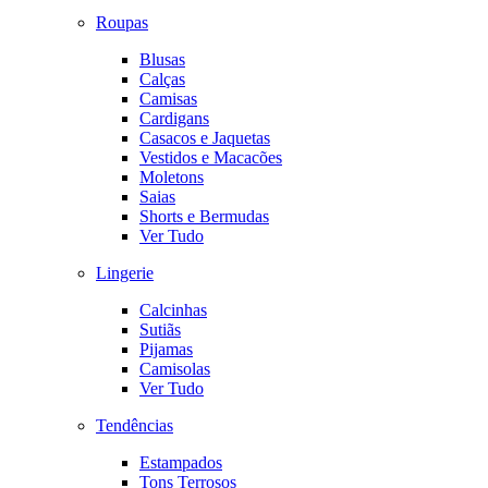
Roupas
Blusas
Calças
Camisas
Cardigans
Casacos e Jaquetas
Vestidos e Macacões
Moletons
Saias
Shorts e Bermudas
Ver Tudo
Lingerie
Calcinhas
Sutiãs
Pijamas
Camisolas
Ver Tudo
Tendências
Estampados
Tons Terrosos