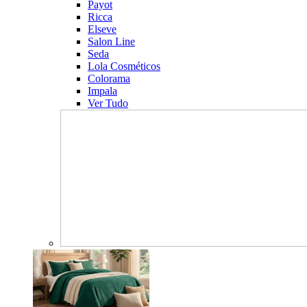
Payot
Ricca
Elseve
Salon Line
Seda
Lola Cosméticos
Colorama
Impala
Ver Tudo