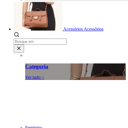
Acessórios
Acessórios
Categoria
Ver tudo >
Feminino