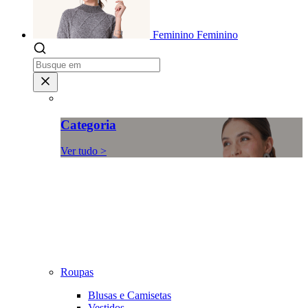
Feminino
Feminino
Categoria
Ver tudo >
Roupas
Blusas e Camisetas
Vestidos