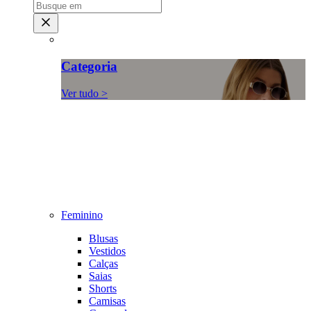
Categoria
Ver tudo >
Feminino
Blusas
Vestidos
Calças
Saias
Shorts
Camisas