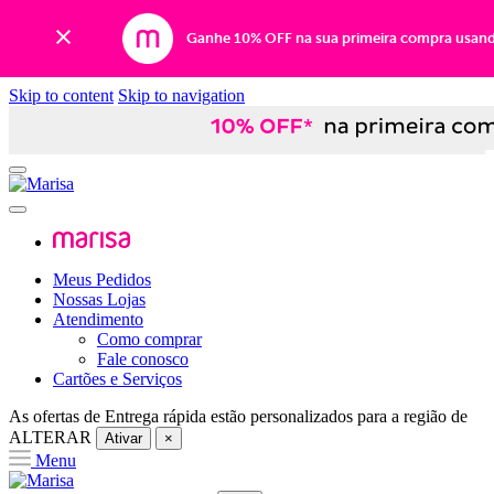
Ganhe 10% OFF na sua primeira compra usan
Skip to content
Skip to navigation
Meus Pedidos
Nossas Lojas
Atendimento
Como comprar
Fale conosco
Cartões e Serviços
As ofertas de
Entrega rápida
estão personalizados para a região de
ALTERAR
Ativar
×
Menu