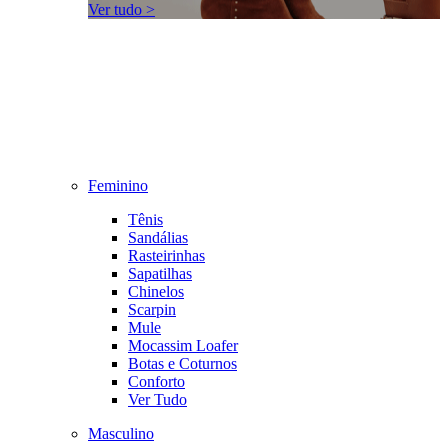
Ver tudo >
Feminino
Tênis
Sandálias
Rasteirinhas
Sapatilhas
Chinelos
Scarpin
Mule
Mocassim Loafer
Botas e Coturnos
Conforto
Ver Tudo
Masculino