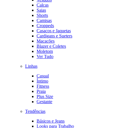
Calças
Saias
Shorts
Camisas
Croppeds
Casacos e Jaquetas
Cardigans e Sueters
Macacões
Blazer e Coletes
Moletom
Ver Tudo
Linhas
Casual
Íntimo
Fitness
Praia
Plus Size
Gestante
Tendências
Básicos e Jeans
Looks para Trabalho