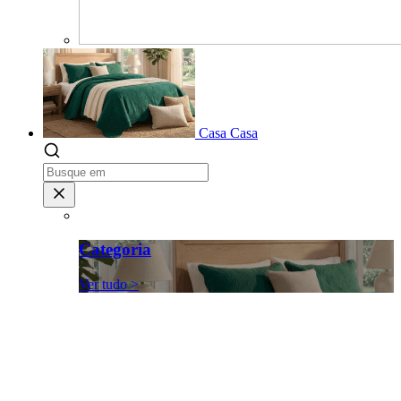
Casa
Casa
Categoria
Ver tudo >