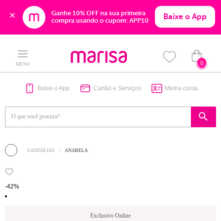
Ganhe 10% OFF na sua primeira 
Baixe o App
compra usando o cupom: APP10
Skip
Skip
to
to
content
navigation
0
MENU
Baixe o App
Cartão e Serviços
Minha conta
SANDÁLIAS
ANABELA
-42%
Exclusivo Online