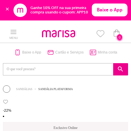
Ganhe 10% OFF na sua primeira 
Baixe o App
compra usando o cupom: APP10
Skip
Skip
to
to
content
navigation
0
MENU
Baixe o App
Cartão e Serviços
Minha conta
SANDÁLIAS
SANDÁLIA PLATAFORMA
-22%
Exclusivo Online