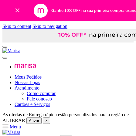
Ganhe 10% OFF na sua primeira compra usan
Skip to content
Skip to navigation
Meus Pedidos
Nossas Lojas
Atendimento
Como comprar
Fale conosco
Cartões e Serviços
As ofertas de
Entrega rápida
estão personalizados para a região de
ALTERAR
Ativar
×
Menu