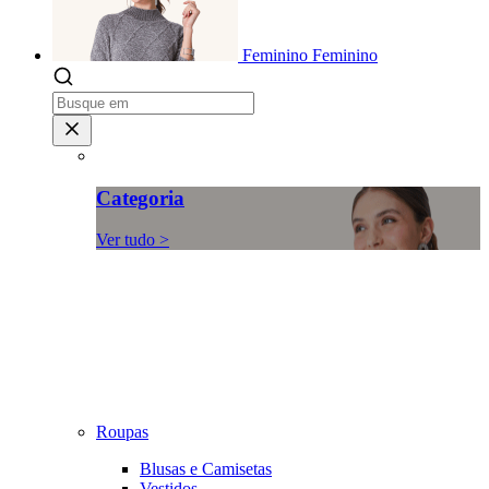
Feminino
Feminino
Categoria
Ver tudo >
Roupas
Blusas e Camisetas
Vestidos