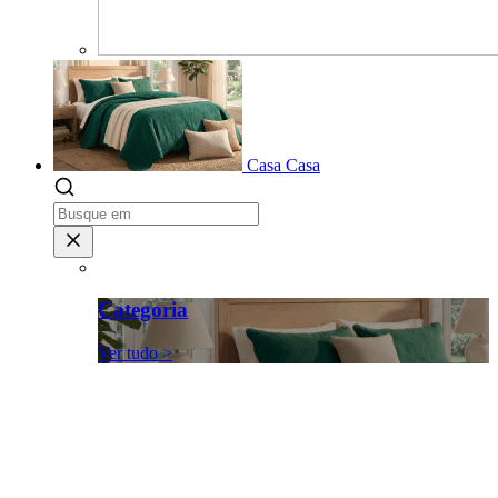
Casa
Casa
Categoria
Ver tudo >