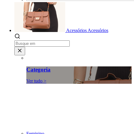
Acessórios
Acessórios
Categoria
Ver tudo >
Feminino