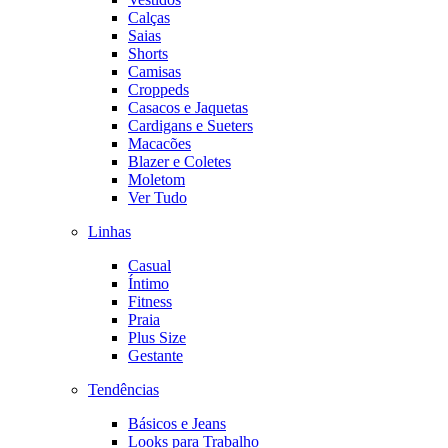
Calças
Saias
Shorts
Camisas
Croppeds
Casacos e Jaquetas
Cardigans e Sueters
Macacões
Blazer e Coletes
Moletom
Ver Tudo
Linhas
Casual
Íntimo
Fitness
Praia
Plus Size
Gestante
Tendências
Básicos e Jeans
Looks para Trabalho