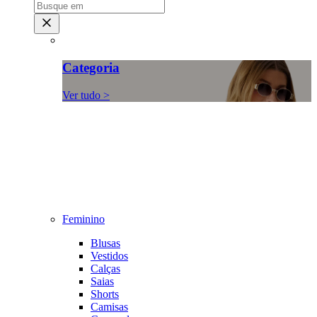
Categoria
Ver tudo >
Feminino
Blusas
Vestidos
Calças
Saias
Shorts
Camisas