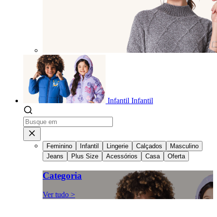
Infantil
Infantil
Feminino
Infantil
Lingerie
Calçados
Masculino
Jeans
Plus Size
Acessórios
Casa
Oferta
Categoria
Ver tudo >