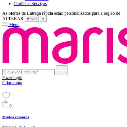
Cartões e Serviços
As ofertas de
Entrega rápida
estão personalizados para a região de
ALTERAR
Ativar
×
Menu
Fazer login
Criar conta
0
Minhas compras