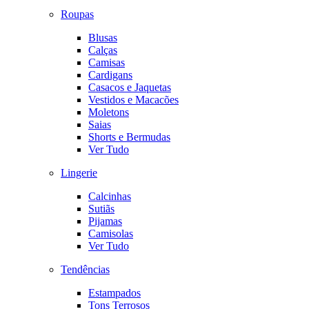
Roupas
Blusas
Calças
Camisas
Cardigans
Casacos e Jaquetas
Vestidos e Macacões
Moletons
Saias
Shorts e Bermudas
Ver Tudo
Lingerie
Calcinhas
Sutiãs
Pijamas
Camisolas
Ver Tudo
Tendências
Estampados
Tons Terrosos