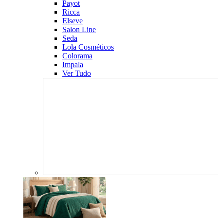
Payot
Ricca
Elseve
Salon Line
Seda
Lola Cosméticos
Colorama
Impala
Ver Tudo