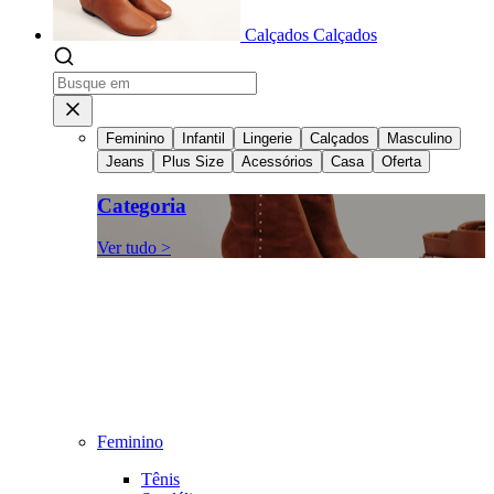
Calçados
Calçados
Feminino
Infantil
Lingerie
Calçados
Masculino
Jeans
Plus Size
Acessórios
Casa
Oferta
Categoria
Ver tudo >
Feminino
Tênis