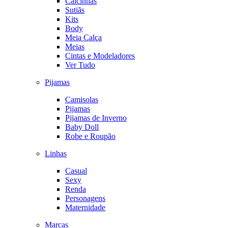
Calcinhas
Sutiãs
Kits
Body
Meia Calça
Meias
Cintas e Modeladores
Ver Tudo
Pijamas
Camisolas
Pijamas
Pijamas de Inverno
Baby Doll
Robe e Roupão
Linhas
Casual
Sexy
Renda
Personagens
Maternidade
Marcas