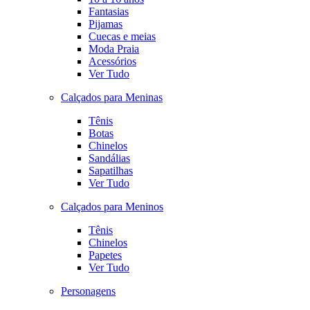
Fantasias
Pijamas
Cuecas e meias
Moda Praia
Acessórios
Ver Tudo
Calçados para Meninas
Tênis
Botas
Chinelos
Sandálias
Sapatilhas
Ver Tudo
Calçados para Meninos
Tênis
Chinelos
Papetes
Ver Tudo
Personagens