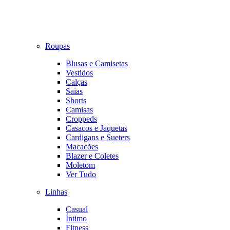
Roupas
Blusas e Camisetas
Vestidos
Calças
Saias
Shorts
Camisas
Croppeds
Casacos e Jaquetas
Cardigans e Sueters
Macacões
Blazer e Coletes
Moletom
Ver Tudo
Linhas
Casual
Íntimo
Fitness