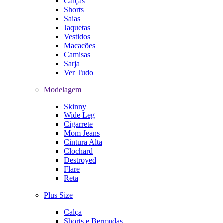
Calças
Shorts
Saias
Jaquetas
Vestidos
Macacões
Camisas
Sarja
Ver Tudo
Modelagem
Skinny
Wide Leg
Cigarrete
Mom Jeans
Cintura Alta
Clochard
Destroyed
Flare
Reta
Plus Size
Calça
Shorts e Bermudas