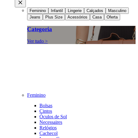
Feminino
Infantil
Lingerie
Calçados
Masculino
Jeans
Plus Size
Acessórios
Casa
Oferta
Categoria
Ver tudo >
Feminino
Bolsas
Cintos
Óculos de Sol
Necessaires
Relógios
Cachecol