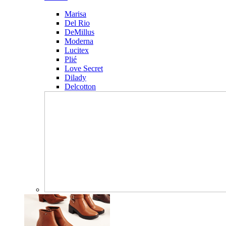
Marisa
Del Rio
DeMillus
Moderna
Lucitex
Plié
Love Secret
Dilady
Delcotton