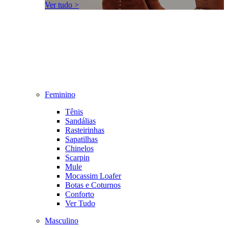
Ver tudo >
Feminino
Tênis
Sandálias
Rasteirinhas
Sapatilhas
Chinelos
Scarpin
Mule
Mocassim Loafer
Botas e Coturnos
Conforto
Ver Tudo
Masculino