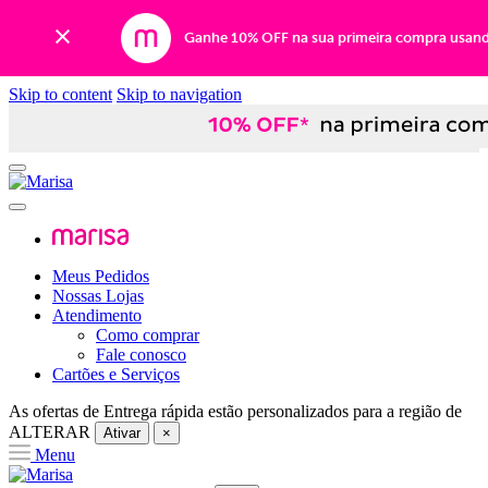
Ganhe 10% OFF na sua primeira compra usan
Skip to content
Skip to navigation
Meus Pedidos
Nossas Lojas
Atendimento
Como comprar
Fale conosco
Cartões e Serviços
As ofertas de
Entrega rápida
estão personalizados para a região de
ALTERAR
Ativar
×
Menu