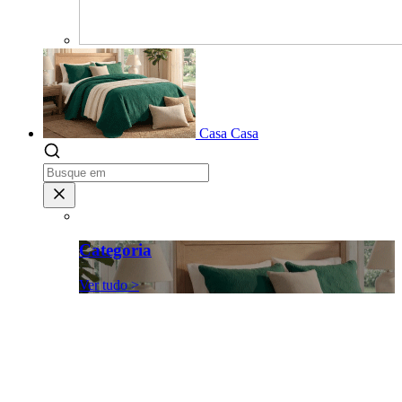
Casa
Casa
Categoria
Ver tudo >