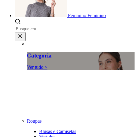
Feminino
Feminino
Categoria
Ver tudo >
Roupas
Blusas e Camisetas
Vestidos