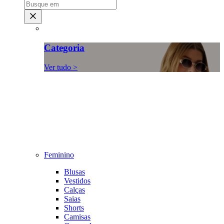
Categoria
Ver tudo >
Feminino
Blusas
Vestidos
Calças
Saias
Shorts
Camisas