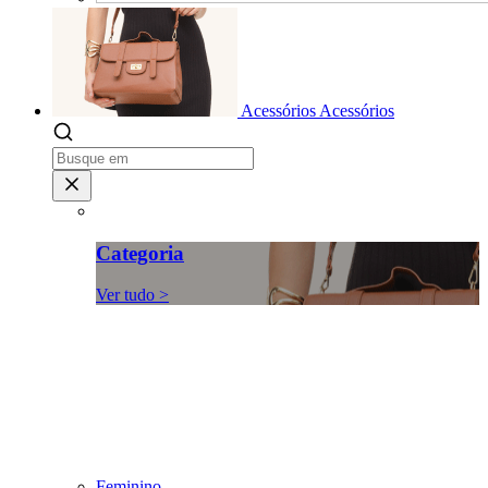
Acessórios
Acessórios
Categoria
Ver tudo >
Feminino