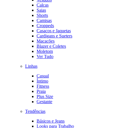
Calças
Saias
Shorts
Camisas
Croppeds
Casacos e Jaquetas
Cardigans e Sueters
Macacões
Blazer e Coletes
Moletom
Ver Tudo
Linhas
Casual
Íntimo
Fitness
Praia
Plus Size
Gestante
Tendências
Básicos e Jeans
Looks para Trabalho