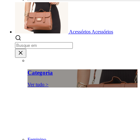
Acessórios
Acessórios
Categoria
Ver tudo >
Feminino