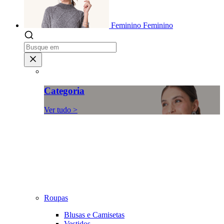
Feminino
Feminino
Categoria
Ver tudo >
Roupas
Blusas e Camisetas
Vestidos