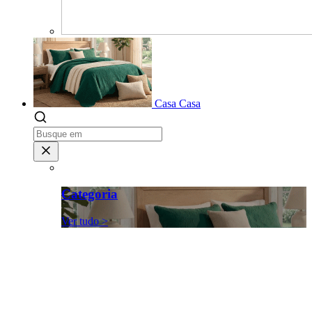
Casa
Casa
Categoria
Ver tudo >