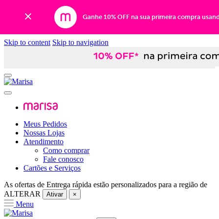
Ganhe 10% OFF na sua primeira compra usan
Skip to content
Skip to navigation
Meus Pedidos
Nossas Lojas
Atendimento
Como comprar
Fale conosco
Cartões e Serviços
As ofertas de
Entrega rápida
estão personalizados para a região de
ALTERAR
Ativar
×
Menu