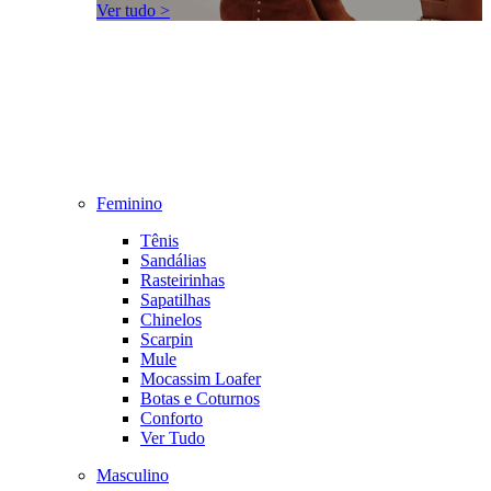
Ver tudo >
Feminino
Tênis
Sandálias
Rasteirinhas
Sapatilhas
Chinelos
Scarpin
Mule
Mocassim Loafer
Botas e Coturnos
Conforto
Ver Tudo
Masculino