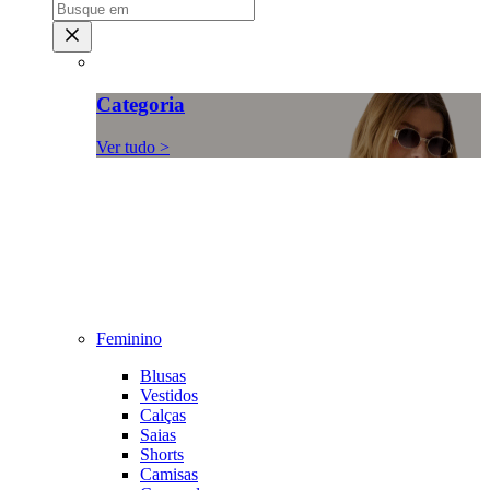
Categoria
Ver tudo >
Feminino
Blusas
Vestidos
Calças
Saias
Shorts
Camisas