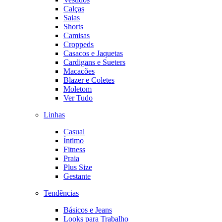
Calças
Saias
Shorts
Camisas
Croppeds
Casacos e Jaquetas
Cardigans e Sueters
Macacões
Blazer e Coletes
Moletom
Ver Tudo
Linhas
Casual
Íntimo
Fitness
Praia
Plus Size
Gestante
Tendências
Básicos e Jeans
Looks para Trabalho