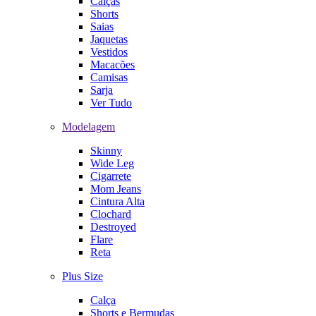
Calças
Shorts
Saias
Jaquetas
Vestidos
Macacões
Camisas
Sarja
Ver Tudo
Modelagem
Skinny
Wide Leg
Cigarrete
Mom Jeans
Cintura Alta
Clochard
Destroyed
Flare
Reta
Plus Size
Calça
Shorts e Bermudas