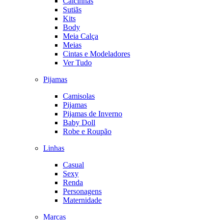
Calcinhas
Sutiãs
Kits
Body
Meia Calça
Meias
Cintas e Modeladores
Ver Tudo
Pijamas
Camisolas
Pijamas
Pijamas de Inverno
Baby Doll
Robe e Roupão
Linhas
Casual
Sexy
Renda
Personagens
Maternidade
Marcas