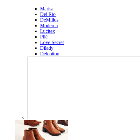
Marisa
Del Rio
DeMillus
Moderna
Lucitex
Plié
Love Secret
Dilady
Delcotton