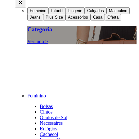
Feminino
Infantil
Lingerie
Calçados
Masculino
Jeans
Plus Size
Acessórios
Casa
Oferta
Categoria
Ver tudo >
Feminino
Bolsas
Cintos
Óculos de Sol
Necessaires
Relógios
Cachecol