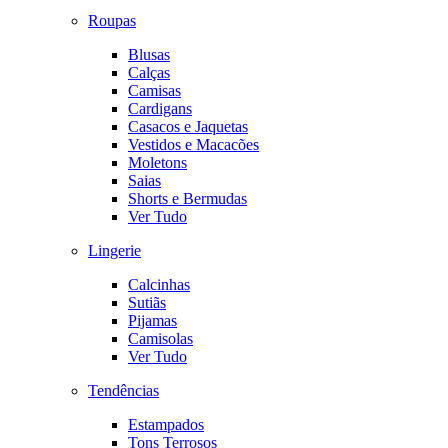
Roupas
Blusas
Calças
Camisas
Cardigans
Casacos e Jaquetas
Vestidos e Macacões
Moletons
Saias
Shorts e Bermudas
Ver Tudo
Lingerie
Calcinhas
Sutiãs
Pijamas
Camisolas
Ver Tudo
Tendências
Estampados
Tons Terrosos