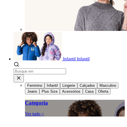
Infantil
Infantil
Feminino
Infantil
Lingerie
Calçados
Masculino
Jeans
Plus Size
Acessórios
Casa
Oferta
Categoria
Ver tudo >