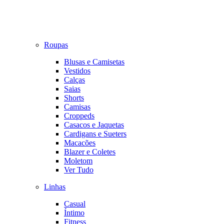
Roupas
Blusas e Camisetas
Vestidos
Calças
Saias
Shorts
Camisas
Croppeds
Casacos e Jaquetas
Cardigans e Sueters
Macacões
Blazer e Coletes
Moletom
Ver Tudo
Linhas
Casual
Íntimo
Fitness