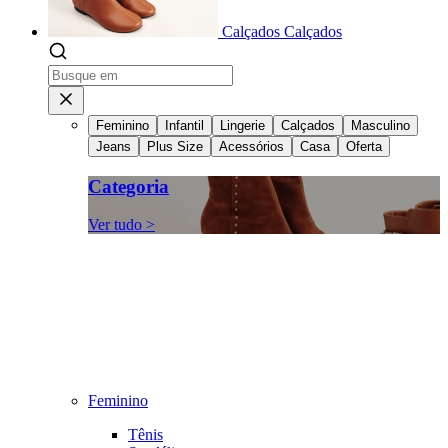
Calçados
Calçados
Feminino
Infantil
Lingerie
Calçados
Masculino
Jeans
Plus Size
Acessórios
Casa
Oferta
Categoria
Ver tudo >
Feminino
Tênis