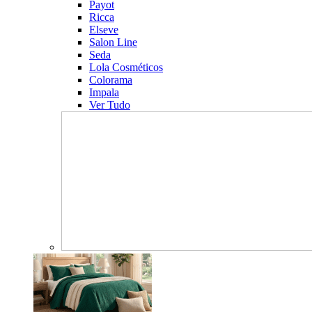
Payot
Ricca
Elseve
Salon Line
Seda
Lola Cosméticos
Colorama
Impala
Ver Tudo