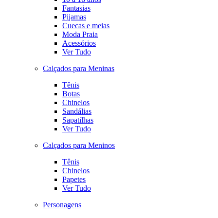
Fantasias
Pijamas
Cuecas e meias
Moda Praia
Acessórios
Ver Tudo
Calçados para Meninas
Tênis
Botas
Chinelos
Sandálias
Sapatilhas
Ver Tudo
Calçados para Meninos
Tênis
Chinelos
Papetes
Ver Tudo
Personagens