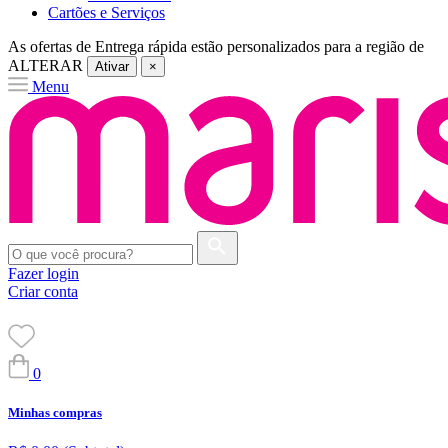
Cartões e Serviços
As ofertas de
Entrega rápida
estão personalizados para a região de
ALTERAR
Ativar
×
Menu
Fazer login
Criar conta
0
Minhas compras