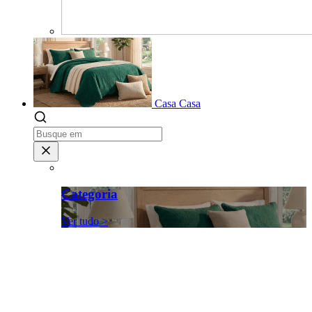
Casa
Casa
Categoria
Ver tudo >