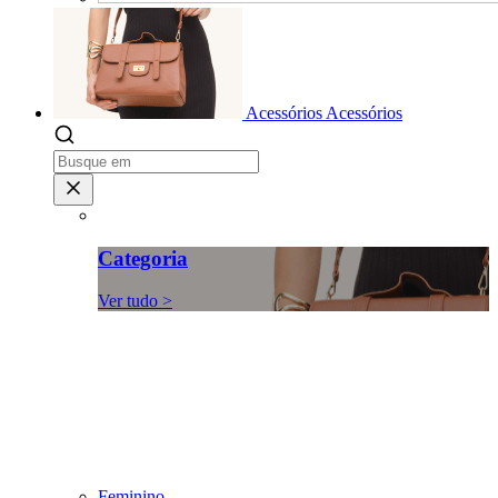
Acessórios
Acessórios
Categoria
Ver tudo >
Feminino