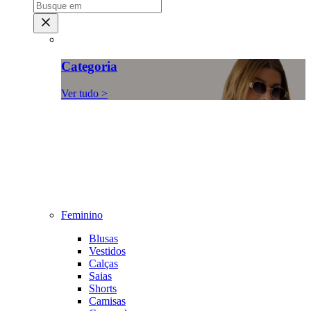
Categoria
Ver tudo >
Feminino
Blusas
Vestidos
Calças
Saias
Shorts
Camisas