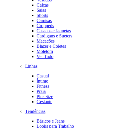
Calças
Saias
Shorts
Camisas
Croppeds
Casacos e Jaquetas
Cardigans e Sueters
Macacões
Blazer e Coletes
Moletom
Ver Tudo
Linhas
Casual
Íntimo
Fitness
Praia
Plus Size
Gestante
Tendências
Básicos e Jeans
Looks para Trabalho