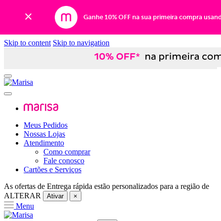
Ganhe 10% OFF na sua primeira compra usan
Skip to content
Skip to navigation
Meus Pedidos
Nossas Lojas
Atendimento
Como comprar
Fale conosco
Cartões e Serviços
As ofertas de
Entrega rápida
estão personalizados para a região de
ALTERAR
Ativar
×
Menu