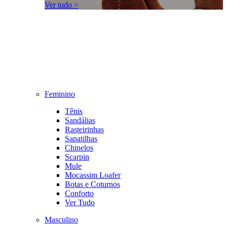
Ver tudo >
Feminino
Tênis
Sandálias
Rasteirinhas
Sapatilhas
Chinelos
Scarpin
Mule
Mocassim Loafer
Botas e Coturnos
Conforto
Ver Tudo
Masculino