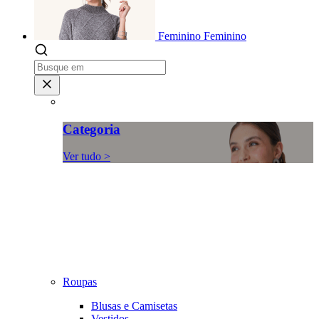
Feminino
Feminino
Categoria
Ver tudo >
Roupas
Blusas e Camisetas
Vestidos