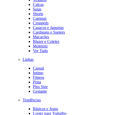
Calças
Saias
Shorts
Camisas
Croppeds
Casacos e Jaquetas
Cardigans e Sueters
Macacões
Blazer e Coletes
Moletom
Ver Tudo
Linhas
Casual
Íntimo
Fitness
Praia
Plus Size
Gestante
Tendências
Básicos e Jeans
Looks para Trabalho