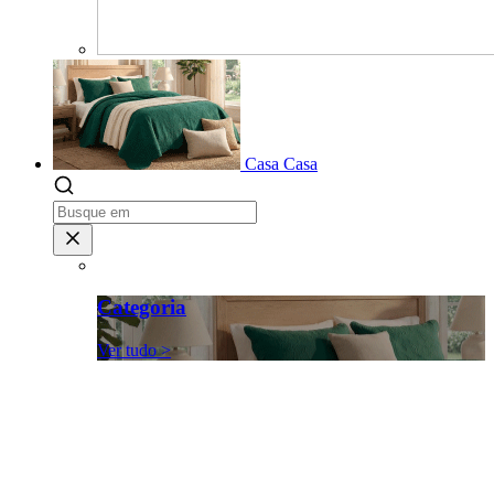
Casa
Casa
Categoria
Ver tudo >