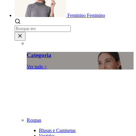
Feminino
Feminino
Categoria
Ver tudo >
Roupas
Blusas e Camisetas
Vestidos