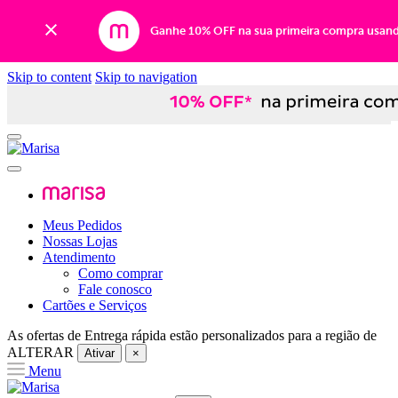
Ganhe 10% OFF na sua primeira compra usan
Skip to content
Skip to navigation
Meus Pedidos
Nossas Lojas
Atendimento
Como comprar
Fale conosco
Cartões e Serviços
As ofertas de
Entrega rápida
estão personalizados para a região de
ALTERAR
Ativar
×
Menu