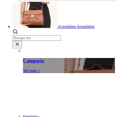
Acessórios
Acessórios
Categoria
Ver tudo >
Feminino