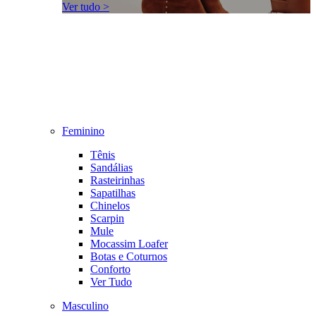
Ver tudo >
Feminino
Tênis
Sandálias
Rasteirinhas
Sapatilhas
Chinelos
Scarpin
Mule
Mocassim Loafer
Botas e Coturnos
Conforto
Ver Tudo
Masculino