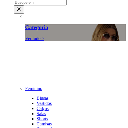
Categoria
Ver tudo >
Feminino
Blusas
Vestidos
Calças
Saias
Shorts
Camisas