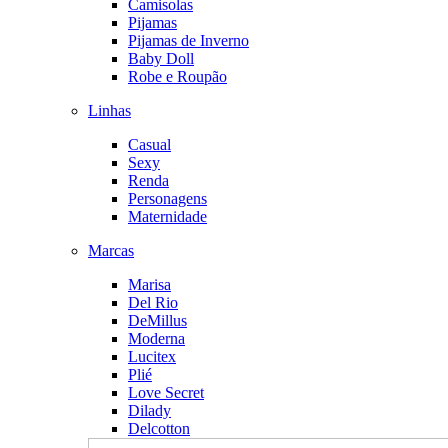
Camisolas
Pijamas
Pijamas de Inverno
Baby Doll
Robe e Roupão
Linhas
Casual
Sexy
Renda
Personagens
Maternidade
Marcas
Marisa
Del Rio
DeMillus
Moderna
Lucitex
Plié
Love Secret
Dilady
Delcotton