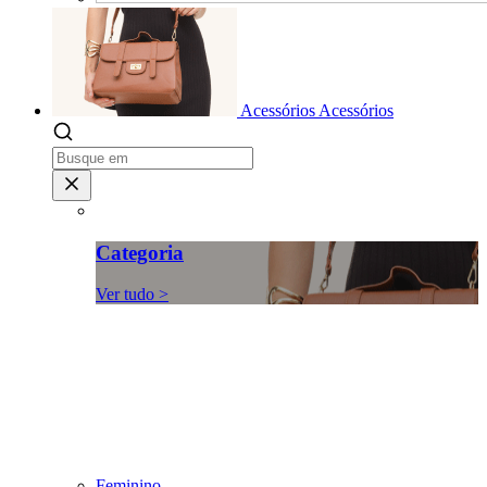
Acessórios
Acessórios
Categoria
Ver tudo >
Feminino