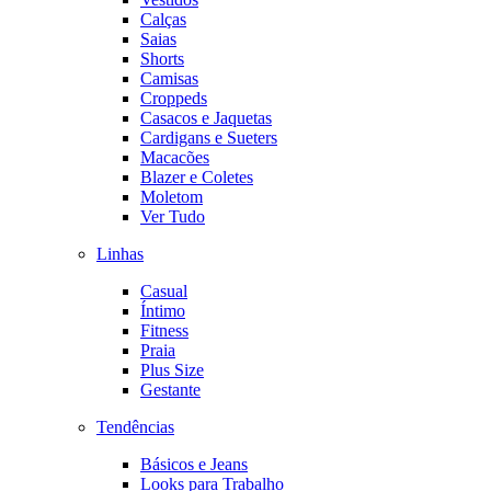
Calças
Saias
Shorts
Camisas
Croppeds
Casacos e Jaquetas
Cardigans e Sueters
Macacões
Blazer e Coletes
Moletom
Ver Tudo
Linhas
Casual
Íntimo
Fitness
Praia
Plus Size
Gestante
Tendências
Básicos e Jeans
Looks para Trabalho