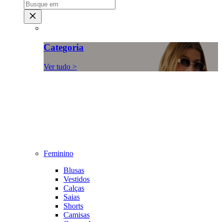
Categoria
Ver tudo >
Feminino
Blusas
Vestidos
Calças
Saias
Shorts
Camisas