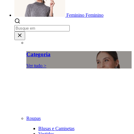
Feminino
Feminino
Categoria
Ver tudo >
Roupas
Blusas e Camisetas
Vestidos