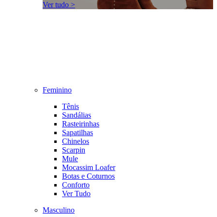
Ver tudo >
Feminino
Tênis
Sandálias
Rasteirinhas
Sapatilhas
Chinelos
Scarpin
Mule
Mocassim Loafer
Botas e Coturnos
Conforto
Ver Tudo
Masculino