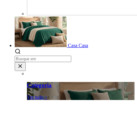
Casa
Casa
Categoria
Ver tudo >