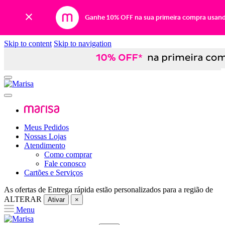
Ganhe 10% OFF na sua primeira compra usan
Skip to content
Skip to navigation
Meus Pedidos
Nossas Lojas
Atendimento
Como comprar
Fale conosco
Cartões e Serviços
As ofertas de
Entrega rápida
estão personalizados para a região de
ALTERAR
Ativar
×
Menu