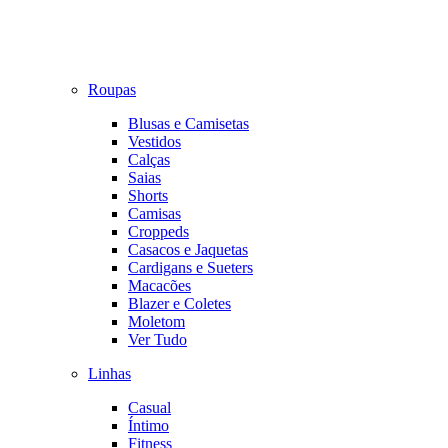
Roupas
Blusas e Camisetas
Vestidos
Calças
Saias
Shorts
Camisas
Croppeds
Casacos e Jaquetas
Cardigans e Sueters
Macacões
Blazer e Coletes
Moletom
Ver Tudo
Linhas
Casual
Íntimo
Fitness