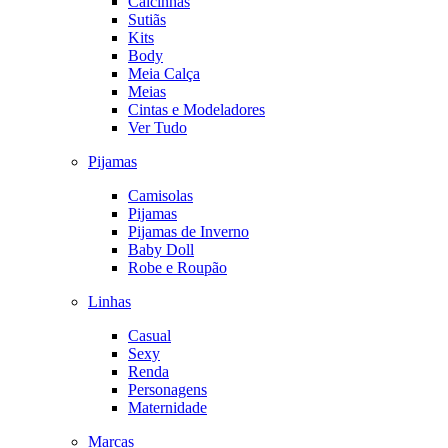
Calcinhas
Sutiãs
Kits
Body
Meia Calça
Meias
Cintas e Modeladores
Ver Tudo
Pijamas
Camisolas
Pijamas
Pijamas de Inverno
Baby Doll
Robe e Roupão
Linhas
Casual
Sexy
Renda
Personagens
Maternidade
Marcas