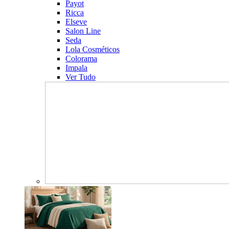
Payot
Ricca
Elseve
Salon Line
Seda
Lola Cosméticos
Colorama
Impala
Ver Tudo