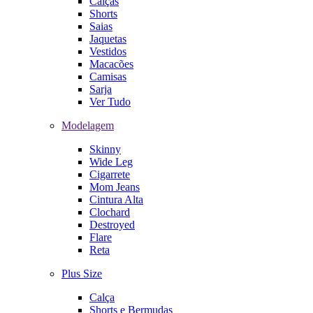
Calças
Shorts
Saias
Jaquetas
Vestidos
Macacões
Camisas
Sarja
Ver Tudo
Modelagem
Skinny
Wide Leg
Cigarrete
Mom Jeans
Cintura Alta
Clochard
Destroyed
Flare
Reta
Plus Size
Calça
Shorts e Bermudas