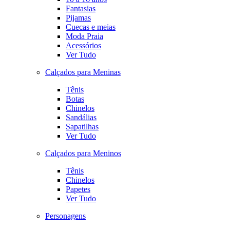
Fantasias
Pijamas
Cuecas e meias
Moda Praia
Acessórios
Ver Tudo
Calçados para Meninas
Tênis
Botas
Chinelos
Sandálias
Sapatilhas
Ver Tudo
Calçados para Meninos
Tênis
Chinelos
Papetes
Ver Tudo
Personagens