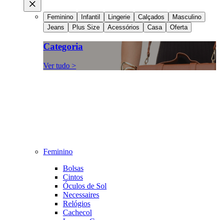
Feminino
Infantil
Lingerie
Calçados
Masculino
Jeans
Plus Size
Acessórios
Casa
Oferta
Categoria
Ver tudo >
Feminino
Bolsas
Cintos
Óculos de Sol
Necessaires
Relógios
Cachecol