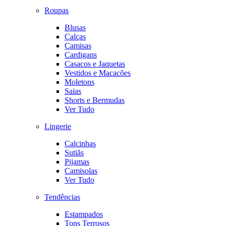
Roupas
Blusas
Calças
Camisas
Cardigans
Casacos e Jaquetas
Vestidos e Macacões
Moletons
Saias
Shorts e Bermudas
Ver Tudo
Lingerie
Calcinhas
Sutiãs
Pijamas
Camisolas
Ver Tudo
Tendências
Estampados
Tons Terrosos