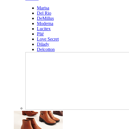
Marisa
Del Rio
DeMillus
Moderna
Lucitex
Plié
Love Secret
Dilady
Delcotton