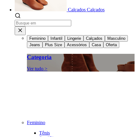
Calçados
Calçados
Feminino
Infantil
Lingerie
Calçados
Masculino
Jeans
Plus Size
Acessórios
Casa
Oferta
Categoria
Ver tudo >
Feminino
Tênis