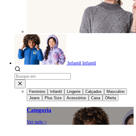
Infantil
Infantil
Feminino
Infantil
Lingerie
Calçados
Masculino
Jeans
Plus Size
Acessórios
Casa
Oferta
Categoria
Ver tudo >