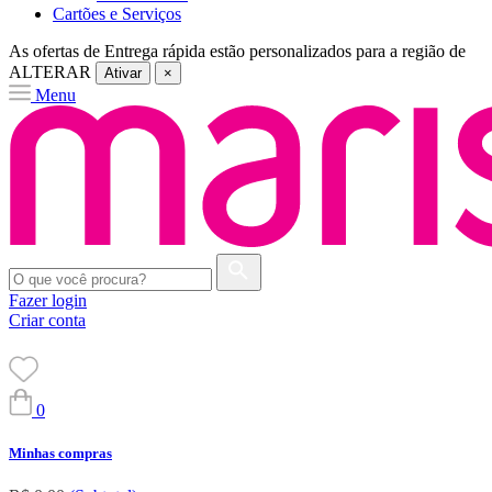
Cartões e Serviços
As ofertas de
Entrega rápida
estão personalizados para a região de
ALTERAR
Ativar
×
Menu
Fazer login
Criar conta
0
Minhas compras