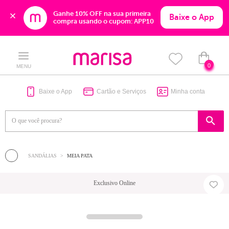
Ganhe 10% OFF na sua primeira 
Baixe o App
compra usando o cupom: APP10
Skip
Skip
to
to
content
navigation
0
MENU
Baixe o App
Cartão e Serviços
Minha conta
SANDÁLIAS
MEIA PATA
Exclusivo Online