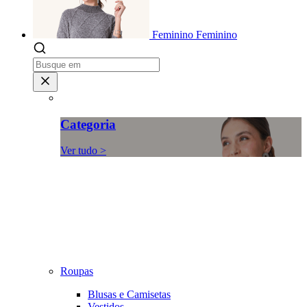
Feminino
Feminino
Categoria
Ver tudo >
Roupas
Blusas e Camisetas
Vestidos