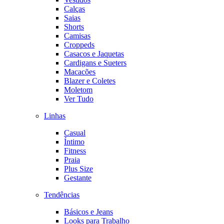
Calças
Saias
Shorts
Camisas
Croppeds
Casacos e Jaquetas
Cardigans e Sueters
Macacões
Blazer e Coletes
Moletom
Ver Tudo
Linhas
Casual
Íntimo
Fitness
Praia
Plus Size
Gestante
Tendências
Básicos e Jeans
Looks para Trabalho