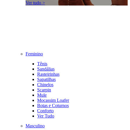
Ver tudo >
Feminino
Tênis
Sandálias
Rasteirinhas
Sapatilhas
Chinelos
Scarpin
Mule
Mocassim Loafer
Botas e Coturnos
Conforto
Ver Tudo
Masculino