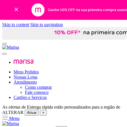
Ganhe 10% OFF na sua primeira compra usan
Skip to content
Skip to navigation
Meus Pedidos
Nossas Lojas
Atendimento
Como comprar
Fale conosco
Cartões e Serviços
As ofertas de
Entrega rápida
estão personalizados para a região de
ALTERAR
Ativar
×
Menu