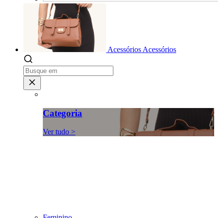
Acessórios
Acessórios
Categoria
Ver tudo >
Feminino