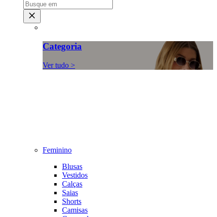
Categoria
Ver tudo >
Feminino
Blusas
Vestidos
Calças
Saias
Shorts
Camisas