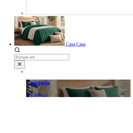
Casa
Casa
Categoria
Ver tudo >