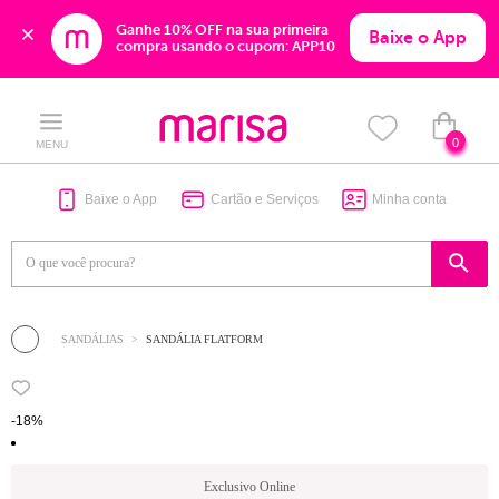
Ganhe 10% OFF na sua primeira 
Baixe o App
compra usando o cupom: APP10
Skip
Skip
to
to
content
navigation
0
MENU
Baixe o App
Cartão e Serviços
Minha conta
SANDÁLIAS
SANDÁLIA FLATFORM
-18%
Exclusivo Online