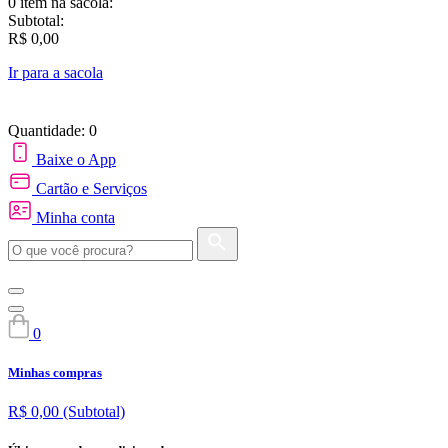
0 item
na sacola:
Subtotal:
R$ 0,00
Ir para a sacola
Quantidade: 0
Baixe o App
Cartão e Serviços
Minha conta
0
Minhas compras
R$ 0,00
(Subtotal)