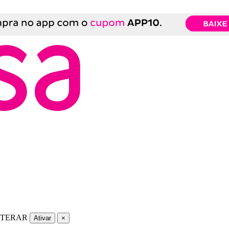
LTERAR
Ativar
×