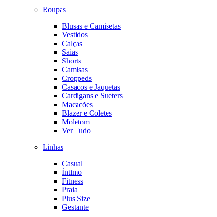
Roupas
Blusas e Camisetas
Vestidos
Calças
Saias
Shorts
Camisas
Croppeds
Casacos e Jaquetas
Cardigans e Sueters
Macacões
Blazer e Coletes
Moletom
Ver Tudo
Linhas
Casual
Íntimo
Fitness
Praia
Plus Size
Gestante