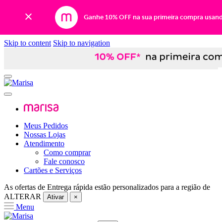
Ganhe 10% OFF na sua primeira compra usan
Skip to content
Skip to navigation
Meus Pedidos
Nossas Lojas
Atendimento
Como comprar
Fale conosco
Cartões e Serviços
As ofertas de
Entrega rápida
estão personalizados para a região de
ALTERAR
Ativar
×
Menu