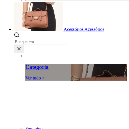
Acessórios
Acessórios
Categoria
Ver tudo >
Feminino