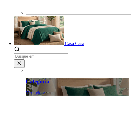
Casa
Casa
Categoria
Ver tudo >