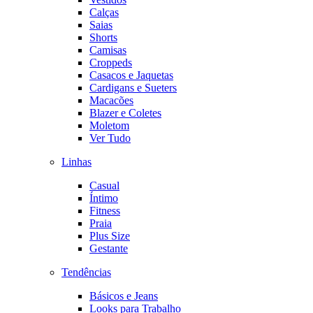
Calças
Saias
Shorts
Camisas
Croppeds
Casacos e Jaquetas
Cardigans e Sueters
Macacões
Blazer e Coletes
Moletom
Ver Tudo
Linhas
Casual
Íntimo
Fitness
Praia
Plus Size
Gestante
Tendências
Básicos e Jeans
Looks para Trabalho