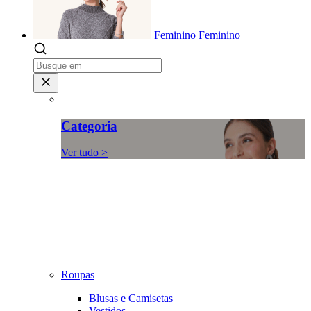
Feminino
Feminino
Categoria
Ver tudo >
Roupas
Blusas e Camisetas
Vestidos