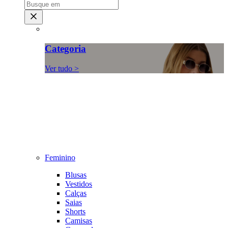
Categoria
Ver tudo >
Feminino
Blusas
Vestidos
Calças
Saias
Shorts
Camisas