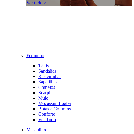
Ver tudo >
Feminino
Tênis
Sandálias
Rasteirinhas
Sapatilhas
Chinelos
Scarpin
Mule
Mocassim Loafer
Botas e Coturnos
Conforto
Ver Tudo
Masculino