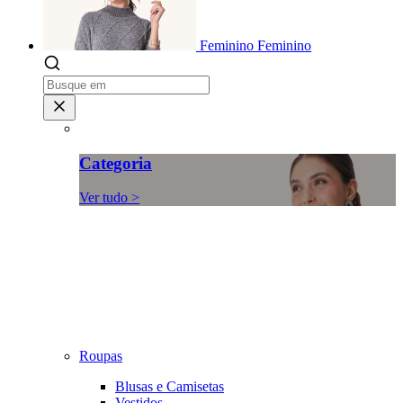
Feminino
Feminino
Categoria
Ver tudo >
Roupas
Blusas e Camisetas
Vestidos