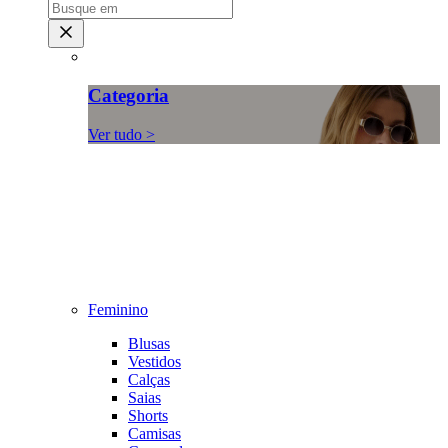
Categoria
Ver tudo >
Feminino
Blusas
Vestidos
Calças
Saias
Shorts
Camisas