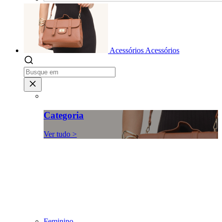
Acessórios
Acessórios
Categoria
Ver tudo >
Feminino