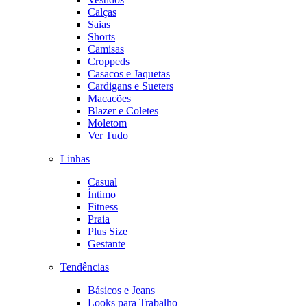
Calças
Saias
Shorts
Camisas
Croppeds
Casacos e Jaquetas
Cardigans e Sueters
Macacões
Blazer e Coletes
Moletom
Ver Tudo
Linhas
Casual
Íntimo
Fitness
Praia
Plus Size
Gestante
Tendências
Básicos e Jeans
Looks para Trabalho