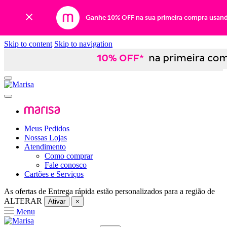
Ganhe 10% OFF na sua primeira compra usan
Skip to content
Skip to navigation
Meus Pedidos
Nossas Lojas
Atendimento
Como comprar
Fale conosco
Cartões e Serviços
As ofertas de
Entrega rápida
estão personalizados para a região de
ALTERAR
Ativar
×
Menu