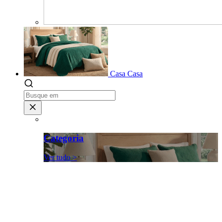
Casa
Casa
Categoria
Ver tudo >