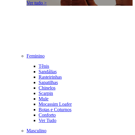
Ver tudo >
Feminino
Tênis
Sandálias
Rasteirinhas
Sapatilhas
Chinelos
Scarpin
Mule
Mocassim Loafer
Botas e Coturnos
Conforto
Ver Tudo
Masculino