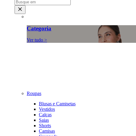
Categoria
Ver tudo >
Roupas
Blusas e Camisetas
Vestidos
Calças
Saias
Shorts
Camisas