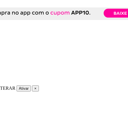
LTERAR
Ativar
×