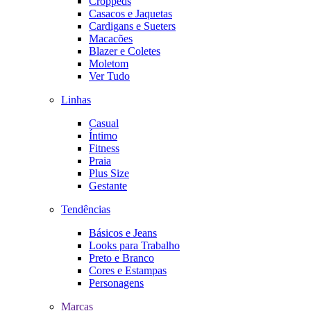
Croppeds
Casacos e Jaquetas
Cardigans e Sueters
Macacões
Blazer e Coletes
Moletom
Ver Tudo
Linhas
Casual
Íntimo
Fitness
Praia
Plus Size
Gestante
Tendências
Básicos e Jeans
Looks para Trabalho
Preto e Branco
Cores e Estampas
Personagens
Marcas