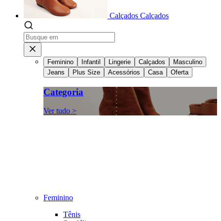
Calçados
Calçados
Feminino
Infantil
Lingerie
Calçados
Masculino
Jeans
Plus Size
Acessórios
Casa
Oferta
Categoria
Ver tudo >
Feminino
Tênis