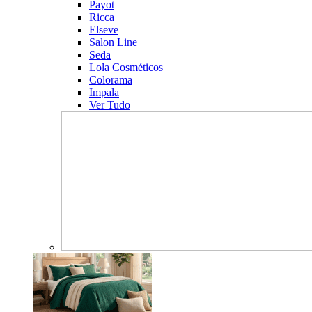
Payot
Ricca
Elseve
Salon Line
Seda
Lola Cosméticos
Colorama
Impala
Ver Tudo