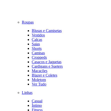
Roupas
Blusas e Camisetas
Vestidos
Calças
Saias
Shorts
Camisas
Croppeds
Casacos e Jaquetas
Cardigans e Sueters
Macacões
Blazer e Coletes
Moletom
Ver Tudo
Linhas
Casual
Íntimo
Fitness