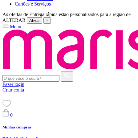
Cartões e Serviços
As ofertas de
Entrega rápida
estão personalizados para a região de
ALTERAR
Ativar
×
Menu
Fazer login
Criar conta
0
Minhas compras