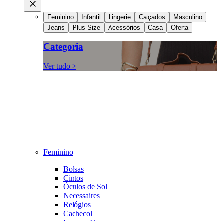
Feminino
Infantil
Lingerie
Calçados
Masculino
Jeans
Plus Size
Acessórios
Casa
Oferta
Categoria
Ver tudo >
Feminino
Bolsas
Cintos
Óculos de Sol
Necessaires
Relógios
Cachecol