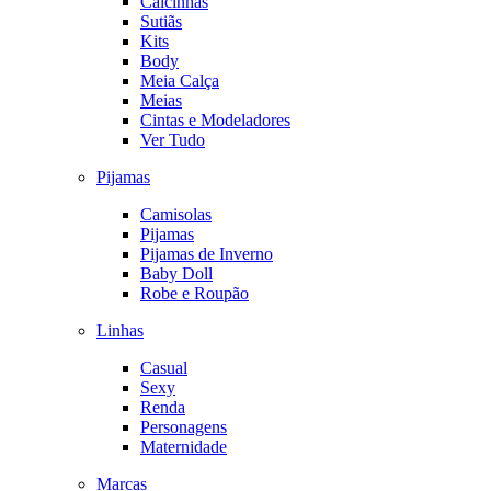
Calcinhas
Sutiãs
Kits
Body
Meia Calça
Meias
Cintas e Modeladores
Ver Tudo
Pijamas
Camisolas
Pijamas
Pijamas de Inverno
Baby Doll
Robe e Roupão
Linhas
Casual
Sexy
Renda
Personagens
Maternidade
Marcas