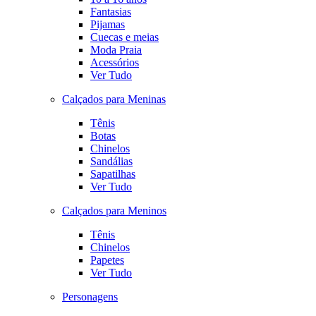
Fantasias
Pijamas
Cuecas e meias
Moda Praia
Acessórios
Ver Tudo
Calçados para Meninas
Tênis
Botas
Chinelos
Sandálias
Sapatilhas
Ver Tudo
Calçados para Meninos
Tênis
Chinelos
Papetes
Ver Tudo
Personagens