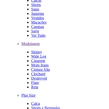
Calças
Shorts
Saias
Jaquetas
Vestidos
Macacões
Camisas
Sarja
Ver Tudo
Modelagem
Skinny
Wide Leg
Cigarrete
Mom Jeans
Cintura Alta
Clochard
Destroyed
Flare
Reta
Plus Size
Calça
Shorts e Bermudas