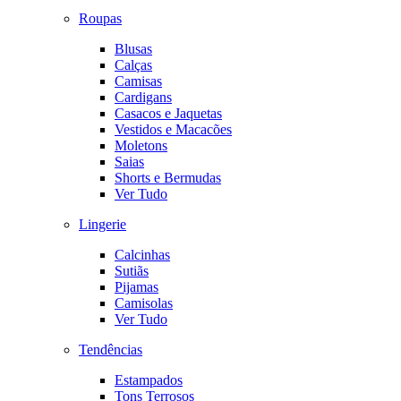
Roupas
Blusas
Calças
Camisas
Cardigans
Casacos e Jaquetas
Vestidos e Macacões
Moletons
Saias
Shorts e Bermudas
Ver Tudo
Lingerie
Calcinhas
Sutiãs
Pijamas
Camisolas
Ver Tudo
Tendências
Estampados
Tons Terrosos