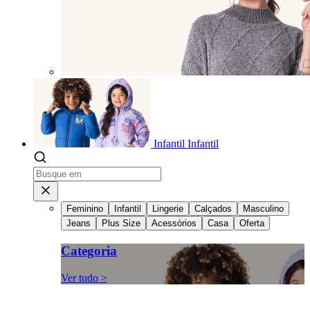
Infantil
Infantil
Feminino
Infantil
Lingerie
Calçados
Masculino
Jeans
Plus Size
Acessórios
Casa
Oferta
Categoria
Ver tudo >