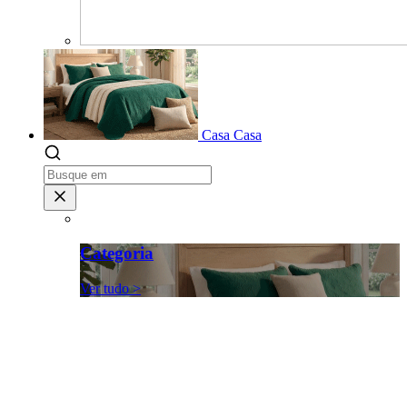
Casa
Casa
Categoria
Ver tudo >