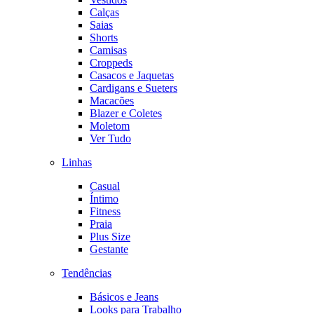
Calças
Saias
Shorts
Camisas
Croppeds
Casacos e Jaquetas
Cardigans e Sueters
Macacões
Blazer e Coletes
Moletom
Ver Tudo
Linhas
Casual
Íntimo
Fitness
Praia
Plus Size
Gestante
Tendências
Básicos e Jeans
Looks para Trabalho