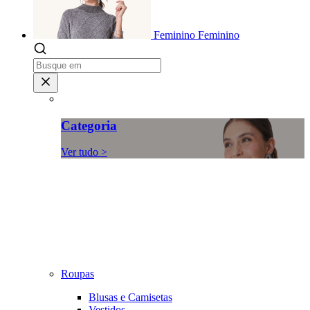
Feminino
Feminino
Categoria
Ver tudo >
Roupas
Blusas e Camisetas
Vestidos