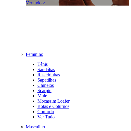
Ver tudo >
Feminino
Tênis
Sandálias
Rasteirinhas
Sapatilhas
Chinelos
Scarpin
Mule
Mocassim Loafer
Botas e Coturnos
Conforto
Ver Tudo
Masculino