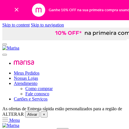
Ganhe 10% OFF na sua primeira compra usan
Skip to content
Skip to navigation
Meus Pedidos
Nossas Lojas
Atendimento
Como comprar
Fale conosco
Cartões e Serviços
As ofertas de
Entrega rápida
estão personalizados para a região de
ALTERAR
Ativar
×
Menu