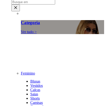
Categoria
Ver tudo >
Feminino
Blusas
Vestidos
Calças
Saias
Shorts
Camisas