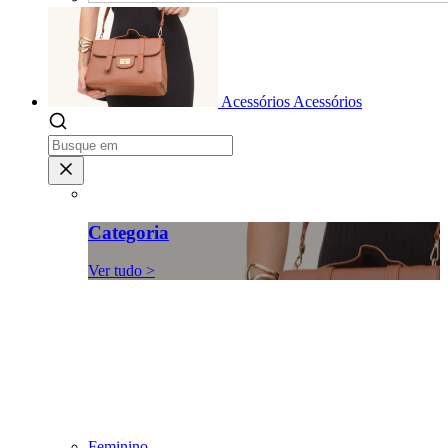
Acessórios
Acessórios
Categoria
Ver tudo >
Feminino