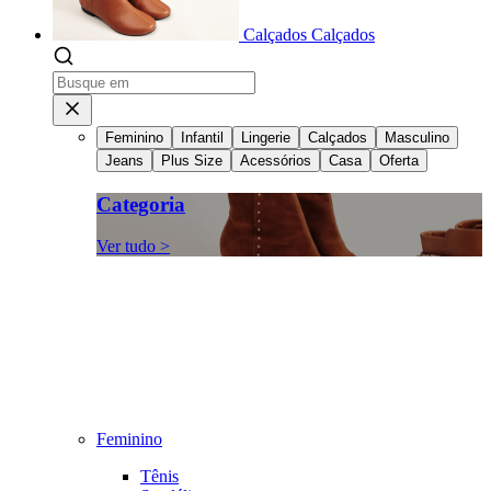
Calçados
Calçados
Feminino
Infantil
Lingerie
Calçados
Masculino
Jeans
Plus Size
Acessórios
Casa
Oferta
Categoria
Ver tudo >
Feminino
Tênis