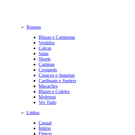
Roupas
Blusas e Camisetas
Vestidos
Calças
Saias
Shorts
Camisas
Croppeds
Casacos e Jaquetas
Cardigans e Sueters
Macacões
Blazer e Coletes
Moletom
Ver Tudo
Linhas
Casual
Íntimo
Fitness