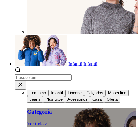
Infantil
Infantil
Feminino
Infantil
Lingerie
Calçados
Masculino
Jeans
Plus Size
Acessórios
Casa
Oferta
Categoria
Ver tudo >