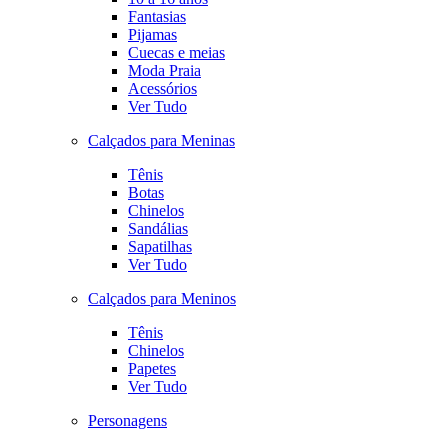
Fantasias
Pijamas
Cuecas e meias
Moda Praia
Acessórios
Ver Tudo
Calçados para Meninas
Tênis
Botas
Chinelos
Sandálias
Sapatilhas
Ver Tudo
Calçados para Meninos
Tênis
Chinelos
Papetes
Ver Tudo
Personagens