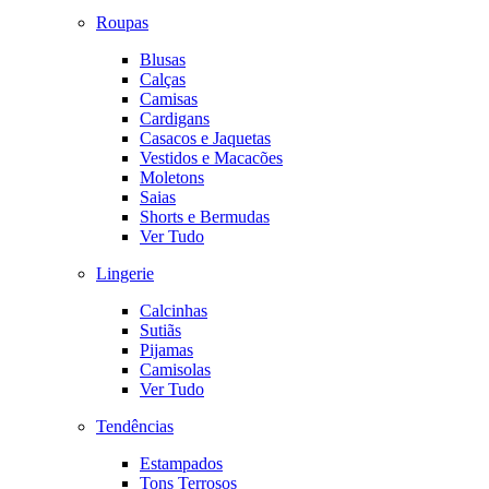
Roupas
Blusas
Calças
Camisas
Cardigans
Casacos e Jaquetas
Vestidos e Macacões
Moletons
Saias
Shorts e Bermudas
Ver Tudo
Lingerie
Calcinhas
Sutiãs
Pijamas
Camisolas
Ver Tudo
Tendências
Estampados
Tons Terrosos