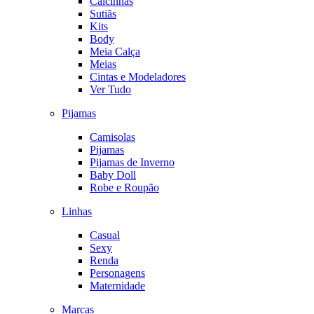
Calcinhas
Sutiãs
Kits
Body
Meia Calça
Meias
Cintas e Modeladores
Ver Tudo
Pijamas
Camisolas
Pijamas
Pijamas de Inverno
Baby Doll
Robe e Roupão
Linhas
Casual
Sexy
Renda
Personagens
Maternidade
Marcas