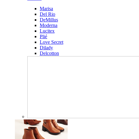
Marisa
Del Rio
DeMillus
Moderna
Lucitex
Plié
Love Secret
Dilady
Delcotton