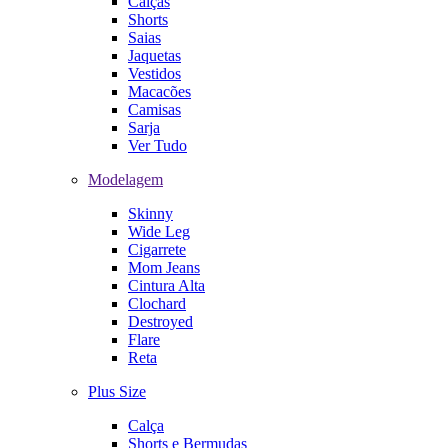
Calças
Shorts
Saias
Jaquetas
Vestidos
Macacões
Camisas
Sarja
Ver Tudo
Modelagem
Skinny
Wide Leg
Cigarrete
Mom Jeans
Cintura Alta
Clochard
Destroyed
Flare
Reta
Plus Size
Calça
Shorts e Bermudas