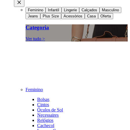
Feminino
Infantil
Lingerie
Calçados
Masculino
Jeans
Plus Size
Acessórios
Casa
Oferta
Categoria
Ver tudo >
Feminino
Bolsas
Cintos
Óculos de Sol
Necessaires
Relógios
Cachecol