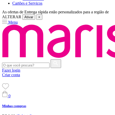
Cartões e Serviços
As ofertas de
Entrega rápida
estão personalizados para a região de
ALTERAR
Ativar
×
Menu
Fazer login
Criar conta
0
Minhas compras