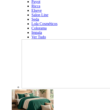
Payot
Ricca
Elseve
Salon Line
Seda
Lola Cosméticos
Colorama
Impala
Ver Tudo