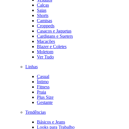
Calças
Saias
Shorts
Camisas
Croppeds
Casacos e Jaquetas
Cardigans e Sueters
Macacões
Blazer e Coletes
Moletom
Ver Tudo
Linhas
Casual
Íntimo
Fitness
Praia
Plus Size
Gestante
Tendências
Básicos e Jeans
Looks para Trabalho