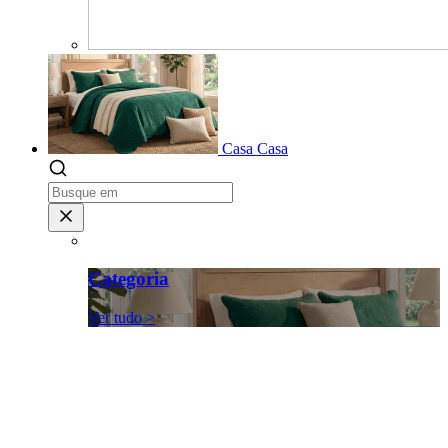
Casa
Casa
Categoria
Ver tudo >