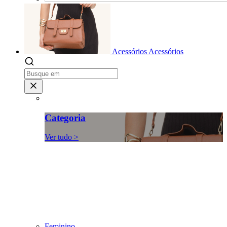
Acessórios
Acessórios
Categoria
Ver tudo >
Feminino