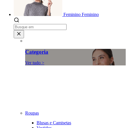
Feminino
Feminino
Categoria
Ver tudo >
Roupas
Blusas e Camisetas
Vestidos