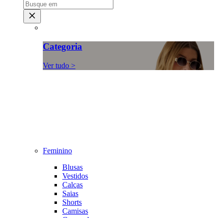
Categoria
Ver tudo >
Feminino
Blusas
Vestidos
Calças
Saias
Shorts
Camisas