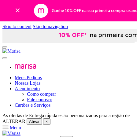
Ganhe 10% OFF na sua primeira compra usan
Skip to content
Skip to navigation
Meus Pedidos
Nossas Lojas
Atendimento
Como comprar
Fale conosco
Cartões e Serviços
As ofertas de
Entrega rápida
estão personalizados para a região de
ALTERAR
Ativar
×
Menu