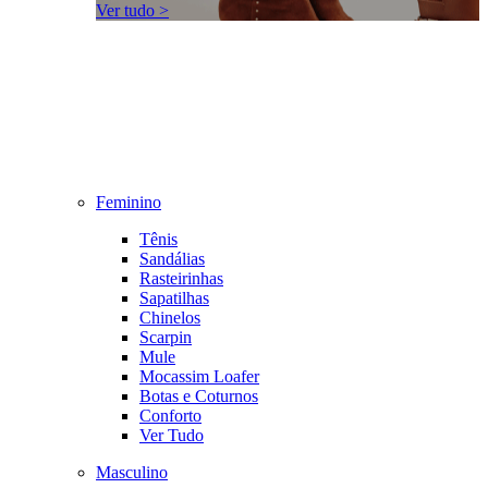
Ver tudo >
Feminino
Tênis
Sandálias
Rasteirinhas
Sapatilhas
Chinelos
Scarpin
Mule
Mocassim Loafer
Botas e Coturnos
Conforto
Ver Tudo
Masculino