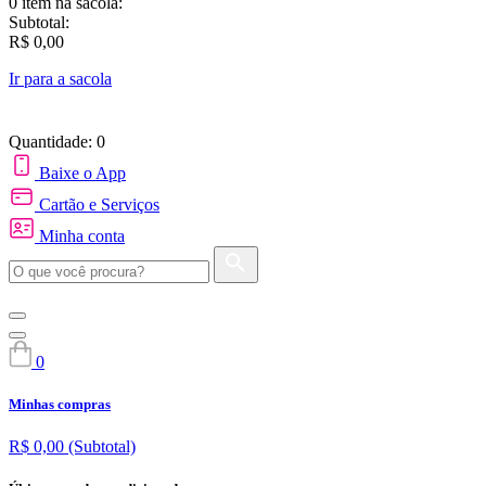
0 item
na sacola:
Subtotal:
R$ 0,00
Ir para a sacola
Quantidade: 0
Baixe o App
Cartão e Serviços
Minha conta
0
Minhas compras
R$ 0,00
(Subtotal)