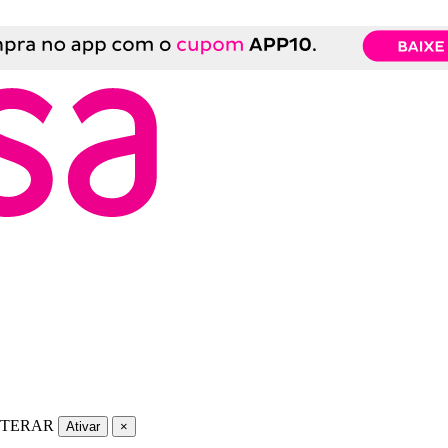
LTERAR
Ativar
×