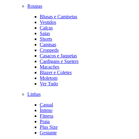
Roupas
Blusas e Camisetas
Vestidos
Calças
Saias
Shorts
Camisas
Croppeds
Casacos e Jaquetas
Cardigans e Sueters
Macacões
Blazer e Coletes
Moletom
Ver Tudo
Linhas
Casual
Íntimo
Fitness
Praia
Plus Size
Gestante